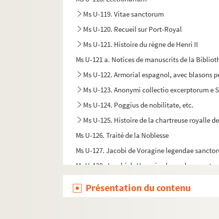
Ms U-119. Vitae sanctorum
Ms U-120. Recueil sur Port-Royal
Ms U-121. Histoire du règne de Henri II
Ms U-121 a. Notices de manuscrits de la Bibliot
Ms U-122. Armorial espagnol, avec blasons p
Ms U-123. Anonymi collectio excerptorum e 
Ms U-124. Poggius de nobilitate, etc.
Ms U-125. Histoire de la chartreuse royalle de
Ms U-126. Traité de la Noblesse
Ms U-127. Jacobi de Voragine legendae sancto
Ms U-128. Jacobi de Voragine legendae sancto
Ms U-129. Fauvel. Récit de mon voyage d'Italie 
Présentation du contenu
Ms U-130. Anonyme. Traité des Bibliothèques
Ms U-131. Vie de sainte Radegonde