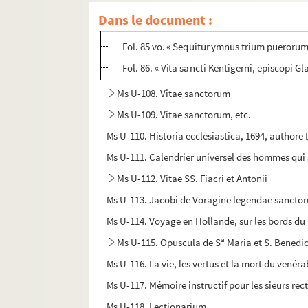
Fol. 84. « Hymnus in honore sancti patris et 
Dans le document :
Fol. 85 vo. « Sequentis ymni prohemium hoc 
Fol. 85 vo. « Sequitur ymnus trium puerorum
Fol. 86. « Vita sancti Kentigerni, episcopi Gl
Ms U-108. Vitae sanctorum
Ms U-109. Vitae sanctorum, etc.
Ms U-110. Historia ecclesiastica, 1694, authore 
Ms U-111. Calendrier universel des hommes qui se
Ms U-112. Vitae SS. Fiacri et Antonii
Ms U-113. Jacobi de Voragine legendae sancto
Ms U-114. Voyage en Hollande, sur les bords du R
a
Ms U-115. Opuscula de S
Maria et S. Benedi
Ms U-116. La vie, les vertus et la mort du venéra
Ms U-117. Mémoire instructif pour les sieurs rec
Ms U-118. Lectionarium