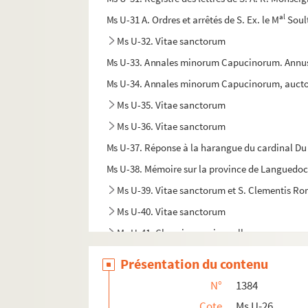
al
Ms U-31 A. Ordres et arrêtés de S. Ex. le M
Soul
Ms U-32. Vitae sanctorum
Ms U-33. Annales minorum Capucinorum. Annus Do
Ms U-34. Annales minorum Capucinorum, auctore
Ms U-35. Vitae sanctorum
Ms U-36. Vitae sanctorum
Ms U-37. Réponse à la harangue du cardinal Du 
Ms U-38. Mémoire sur la province de Languedoc, 
Ms U-39. Vitae sanctorum et S. Clementis Ro
Ms U-40. Vitae sanctorum
Ms U-41. Chronique universelle
Ms U-42. Vitae sanctorum
Présentation du contenu
Ms U-43. Bedae historia Anglorum, etc.
N°
1384
Ms U-44. Bibliorum pars et Vitae sanctorum
Cote
Ms U-26