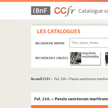
Fol. 37 vo. « Passio sanctae Columbae virgini
Fol. 39. « Sermones sancti Augustini episco
Catalogue co
Fol. 42. « Passio beatissime Martine marty
Fol. 52 vo. « Passio sancti Concordii martyr
LES CATALOGUES
Fol. 53 vo. « Amfilochii, episcopi Ichonii, in
Fol. 70. « Passio sancti Petri, qui et Balsami
RECHERCHE RAPIDE
Fol. 71 vo. « Passio sancti Theogenis martyr
Fol. 73 vo. « Vita sanctae Genovefe virginis.
Imprimés
multimédia
RECHERCHES CIBLÉES
Fol. 81. « Vita sancti Symeonis... Sanctae r
Fol. 89 vo. « Sermo sancti Augustini de Epi
Fol. 97 vo. « Vita S. Gregorii, episcopi urbis
Accueil CCFr
Fol. 210. « Passio sanctorum marti
>
Fol. 100. « Passio sancti Luciani. Beatorum
Fol. 104. « Passio Polieucti, Candidiani et Fi
Fol. 105. « Passio sanctae Columbae virginis.
Fol. 106. « Passio sanctorum Juliani et Basil