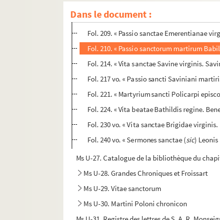
Fol. 202. « Passio sancti Potiti martiris. Fact
Dans le document :
Fol. 207 vo. « Passio sancti Asclae martiris. 
Fol. 209. « Passio sanctae Emerentianae vir
Fol. 210. « Passio sanctorum martirum Babi
Fol. 214. « Vita sanctae Savine virginis. Savi
Fol. 217 vo. « Passio sancti Saviniani martir
Fol. 221. « Martyrium sancti Policarpi episc
Fol. 224. « Vita beatae Bathildis regine. Be
Fol. 230 vo. « Vita sanctae Brigidae virginis
Fol. 240 vo. « Sermones sanctae (
sic
) Leonis 
Ms U-27. Catalogue de la bibliothèque du chapi
Ms U-28. Grandes Chroniques et Froissart
Ms U-29. Vitae sanctorum
Ms U-30. Martini Poloni chronicon
Ms U-31. Registre des lettres de S. A. R. Monseig