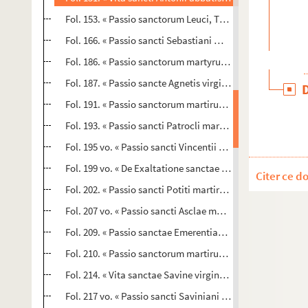
Fol. 153. « Passio sanctorum Leuci, Tyrsi et Galenici. Tem
Fol. 166. « Passio sancti Sebastiani martiris et comitum 
Fol. 186. « Passio sanctorum martyrum Marius et Martha, 
Fol. 187. « Passio sancte Agnetis virginis. Servus Christi 
Fol. 191. « Passio sanctorum martirum Fructuosi episcop, A
Fol. 193. « Passio sancti Patrocli martiris. Tempore illo su
Fol. 195 vo. « Passio sancti Vincentii martiris. Probabile sa
Fol. 199 vo. « De Exaltatione sanctae Crucis. Tempore i
Citer ce d
Fol. 202. « Passio sancti Potiti martiris. Factura est autem 
Fol. 207 vo. « Passio sancti Asclae martiris. Venienti ab He
Fol. 209. « Passio sanctae Emerentianae virginis. Cum tu
Fol. 210. « Passio sanctorum martirum Babilli episcopi 
Fol. 214. « Vita sanctae Savine virginis. Savinus autem nobi
Fol. 217 vo. « Passio sancti Saviniani martiris. Tempore il