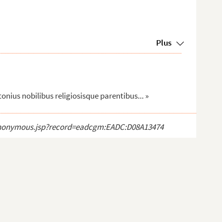
Plus
tonius nobilibus religiosisque parentibus... »
ct_anonymous.jsp?record=eadcgm:EADC:D08A13474