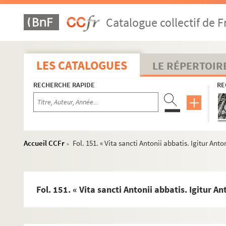
Ms U-26. Vitae sanctorum
Catalogue collectif de F
Fol. 1. « Vita Judoci sacerdotis. Nobilissimis aecclesiae De
Fol. 6. « Passionalis liber sanctorum ab VIII kl. januarii u
Fol. 19. « Passio sanctae Anastasiae virginis. Igitur sancta
LES CATALOGUES
LE RÉPERTOIR
Fol. 20 vo. « Passio sancti Marini martyris. Verbo vitae se
RECHERCHE RAPIDE
RE
Fol. 25 vo. « Assumptio sancti Johannis apostoli et aevange
Fol. 32. « Sermones sancti Augustini episcopi de natale In
Fol. 35 vo. « Actus sancti Silvestri papae. Constantinus i
Fol. 37 vo. « Passio sanctae Columbae virginis. In diebus i
Accueil CCFr
Fol. 151. « Vita sancti Antonii abbatis. Igitur Anto
>
Fol. 39. « Sermones sancti Augustini episcopi in octabas
Fol. 42. « Passio beatissime Martine martyris. Regnante
Fol. 52 vo. « Passio sancti Concordii martyris. Temporibus
Fol. 151. « Vita sancti Antonii abbatis. Igitur An
Fol. 53 vo. « Amfilochii, episcopi Ichonii, in vita et mirac
Fol. 70. « Passio sancti Petri, qui et Balsami. In illo temp