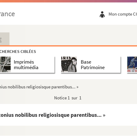
rance
Mon compte C
i filiis... Reverentissimus enim Dei famulus Jud...
sque nonas fe(brua)r(ii). Incipiunt sermones san...
 Anastasia tradita praefecto... »
E
minato... »
CHERCHES CIBLÉES
listae. Miletus servus Christi episcopis Laodicie... ...
Imprimés
Base
nocentum. Hodie, ff. kk., natale illorum infantum.....
multimédia
Patrimoine
mperator Augustus... »
llis adveniens Aurelianus... »
nius nobilibus religiosisque parentibus... »
 Domini. Postquam consummati sunt dies octo... »
Notice
1 sur 1
 primum omnium in ambitu... »
 Antonini imperatoris gravissima... »
tonius nobilibus religiosisque parentibus... »
ula sancti patris nostri Basilii archyepiscopi Capad...
ore Petrus, qui et Balsamus... »