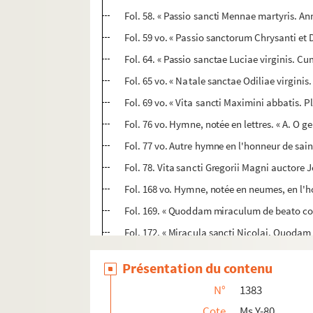
Fol. 58. « Passio sancti Mennae martyris. An
Fol. 59 vo. « Passio sanctorum Chrysanti et
Fol. 64. « Passio sanctae Luciae virginis. C
Fol. 65 vo. « Natale sanctae Odiliae virginis
Fol. 69 vo. « Vita sancti Maximini abbatis. 
Fol. 76 vo. Hymne, notée en lettres. « A. O g
Fol. 77 vo. Autre hymne en l'honneur de sain
Fol. 78. Vita sancti Gregorii Magni auctor
Fol. 168 vo. Hymne, notée en neumes, en l
Fol. 169. « Quoddam miraculum de beato con
Fol. 172. « Miracula sancti Nicolai. Quodam
Ms Y-81. Coutume réformée du comté d'Eu, avec l
Présentation du contenu
Ms Y-82. Obituaire de la cathédrale de Rouen
N°
1383
Ms Y-83. Mémoires touchant l'observation du 
Cote
Ms Y-80