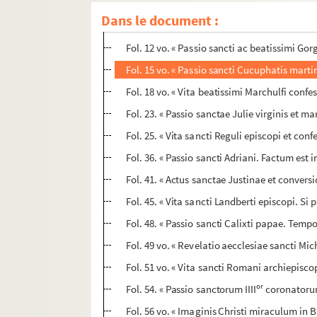
Fol. 9. « De treuva Dei, qualiter sit observan
Dans le document :
Fol. 10. « Miracula S. Gorgonii. Plerique ad
Fol. 12 vo. « Passio sancti ac beatissimi G
Fol. 15 vo. « Passio sancti Cucuphatis marti
Fol. 18 vo. « Vita beatissimi Marchulfi confes
Fol. 23. « Passio sanctae Julie virginis et ma
Fol. 25. « Vita sancti Reguli episcopi et con
Fol. 36. « Passio sancti Adriani. Factum est
Fol. 41. « Actus sanctae Justinae et conversio
Fol. 45. « Vita sancti Landberti episcopi. Si
Fol. 48. « Passio sancti Calixti papae. Tempo
Fol. 49 vo. « Revelatio aecclesiae sancti M
Fol. 51 vo. « Vita sancti Romani archiepisc
or
Fol. 54. « Passio sanctorum IIII
coronatorum
Fol. 56 vo. « Imaginis Christi miraculum in Bi