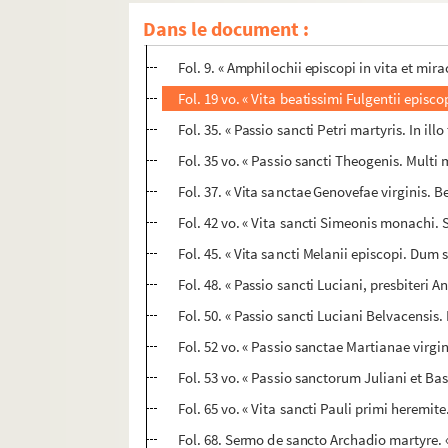
Fol. 1 vo. « Passio sanctae Martinae virgin
Dans le document :
Fol. 5 vo. « Vita sanctae Eufrosinae virginis.
Fol. 9. « Amphilochii episcopi in vita et mira
Fol. 19 vo. « Vita beatissimi Fulgentii episco
Fol. 35. « Passio sancti Petri martyris. In il
Fol. 35 vo. « Passio sancti Theogenis. Multi
Fol. 37. « Vita sanctae Genovefae virginis.
Fol. 42 vo. « Vita sancti Simeonis monachi. 
Fol. 45. « Vita sancti Melanii episcopi. Du
Fol. 48. « Passio sancti Luciani, presbiteri
Fol. 50. « Passio sancti Luciani Belvacensi
Fol. 52 vo. « Passio sanctae Martianae virgi
Fol. 53 vo. « Passio sanctorum Juliani et Bas
Fol. 65 vo. « Vita sancti Pauli primi heremit
Fol. 68. Sermo de sancto Archadio martyre. « 