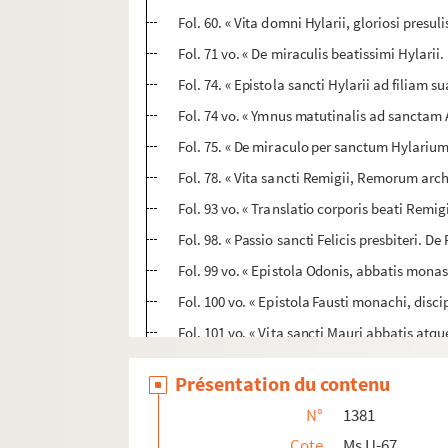
Fol. 60. « Vita domni Hylarii, gloriosi presul
Fol. 71 vo. « De miraculis beatissimi Hylarii
Fol. 74. « Epistola sancti Hylarii ad filiam s
Fol. 74 vo. « Ymnus matutinalis ad sanctam A
Fol. 75. « De miraculo per sanctum Hylariu
Fol. 78. « Vita sancti Remigii, Remorum arc
Fol. 93 vo. « Translatio corporis beati Remi
Fol. 98. « Passio sancti Felicis presbiteri. De
Fol. 99 vo. « Epistola Odonis, abbatis mon
Fol. 100 vo. « Epistola Fausti monachi, disc
Fol. 101 vo. « Vita sancti Mauri abbatis atq
Fol. 113. « Libellus miraculorum praesenti
Présentation du contenu
Fol. 123. « Passio sancti Marcelli papae et 
N°
1381
Fol. 126. « Sermo beati Hilarii, episcopi Arel
Cote
Ms U-67