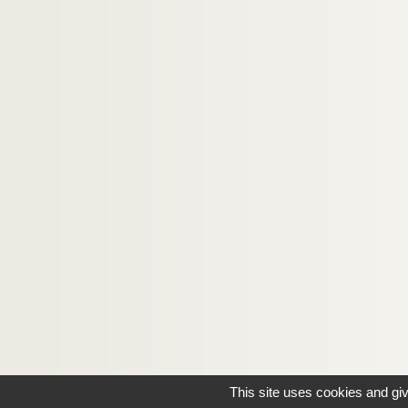
Ms U-123. Anonymi collectio excerptorum e 
Ms U-124. Poggius de nobilitate, etc.
Ms U-125. Histoire de la chartreuse royalle de
Ms U-126. Traité de la Noblesse
Ms U-127. Jacobi de Voragine legendae sancto
Ms U-128. Jacobi de Voragine legendae sancto
Ms U-129. Fauvel. Récit de mon voyage d'Italie 
Ms U-130. Anonyme. Traité des Bibliothèques
Ms U-131. Vie de sainte Radegonde
Ms U-132. Voyage des Indes Orientales, fait en
Ms U-133. Vitae sanctorum
Ms U-134. Legendarium
Ms U-135. Vitae sanctorum
Ms U-136. Opuscula theologica
This site uses cookies and gi