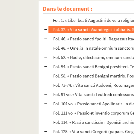
Dans le document :
Ms U-55. Vitae sanctorum
Fol. 1. « Liber beati Augustini de vera relig
Fol. 32. « Vita sancti Vuandregisili abbatis. 
Fol. 46. « Passio sancti Ypoliti. Regressus it
Fol. 48. « Omelia in natale omnium sanctorum
Fol. 52. « Hodie, dilectissimi, omnium sanct
Fol. 54. « Passio sancti Benigni presbiteri. 
Fol. 58. « Passio sancti Benigni martiris. 
Fol. 73-74. « Vita sancti Audoeni, Rotomagen
Fol. 91 vo. « Vita sancti Leutfredi confessori
Fol. 104 vo. « Passio sancti Apollinaris. In 
Fol. 111 vo. « Passio et inventio corporum Ge
Fol. 114. « Passio sanctissimi Dyonisii archie
Fol. 128. « Vita sancti Gregorii (papae). Gr