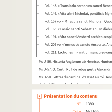
Fol. 143. « Translatio corporum sancti Bene
Fol. 146. « Vita almi Nicholai, pontificis Myr
Fol. 157 vo. « Miracula sancti Nicholai. Quo
Fol. 163. « Passio sancti Sebastiani. In dieb
Fol. 191. « Vita sancti Ansberti archiepiscopi
Fol. 209 vo. « Ymnus de sancto Ansberto. Anse
Fol. 211. Lectiones in « initium sancti euv
Ms U-56. Historia Anglorum ab Henrico, Hunten
Ms U-57. Q. Curtii Rufi de rebus gestis Alexandr
Ms U-58. Lettres du cardinal d'Ossat au roi Henri
Ms U-59. Introduction à l'histoire
Ms U-60. Flavii Josephi de bello Judaico libri VII
Présentation du contenu
Ms U-61. Flavii Josephi Antiquitatum Judaicar
N°
1380
Ms U-62. Catalogue des livres de M. de Cidevill
Cote
Ms U-55