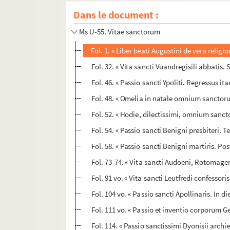
Dans le document :
Ms U-54. Armorial de Venise
Ms U-55. Vitae sanctorum
Fol. 1. « Liber beati Augustini de vera relig
Fol. 32. « Vita sancti Vuandregisili abbatis. 
Fol. 46. « Passio sancti Ypoliti. Regressus it
Fol. 48. « Omelia in natale omnium sanctorum
Fol. 52. « Hodie, dilectissimi, omnium sanct
Fol. 54. « Passio sancti Benigni presbiteri. 
Fol. 58. « Passio sancti Benigni martiris. 
Fol. 73-74. « Vita sancti Audoeni, Rotomagen
Fol. 91 vo. « Vita sancti Leutfredi confessori
Fol. 104 vo. « Passio sancti Apollinaris. In 
Fol. 111 vo. « Passio et inventio corporum Ge
Fol. 114. « Passio sanctissimi Dyonisii archie