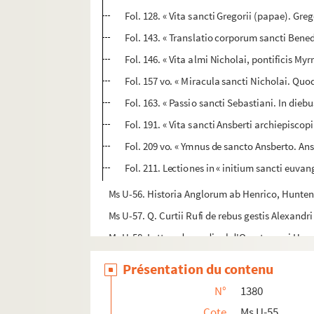
Fol. 128. « Vita sancti Gregorii (papae). Gr
Fol. 143. « Translatio corporum sancti Bene
Fol. 146. « Vita almi Nicholai, pontificis Myr
Fol. 157 vo. « Miracula sancti Nicholai. Quo
Fol. 163. « Passio sancti Sebastiani. In dieb
Fol. 191. « Vita sancti Ansberti archiepiscopi
Fol. 209 vo. « Ymnus de sancto Ansberto. Anse
Fol. 211. Lectiones in « initium sancti euv
Ms U-56. Historia Anglorum ab Henrico, Hunten
Ms U-57. Q. Curtii Rufi de rebus gestis Alexandr
Ms U-58. Lettres du cardinal d'Ossat au roi Henri
Ms U-59. Introduction à l'histoire
Présentation du contenu
Ms U-60. Flavii Josephi de bello Judaico libri VII
N°
1380
Ms U-61. Flavii Josephi Antiquitatum Judaicar
Cote
Ms U-55