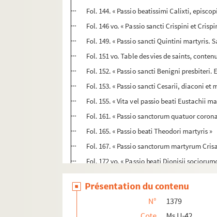
Fol. 144. « Passio beatissimi Calixti, episco
Fol. 146 vo. « Passio sancti Crispini et Cris
Fol. 149. « Passio sancti Quintini martyris
Fol. 151 vo. Table des vies de saints, conte
Fol. 152. « Passio sancti Benigni presbiteri
Fol. 153. « Passio sancti Cesarii, diaconi e
Fol. 155. « Vita vel passio beati Eustachii m
Fol. 161. « Passio sanctorum quatuor coronat
Fol. 165. « Passio beati Theodori martyris »
Fol. 167. « Passio sanctorum martyrum Crisa
Fol. 172 vo. « Passio beati Dionisii sociorum
Fol. 175. « Passio beati Vincentii archidiacon
Présentation du contenu
Fol. 180. « Inventio sive translatio corporis 
N°
1379
Fol. 184. « Sermo sancti Augustini de sancto
Cote
Ms U-42