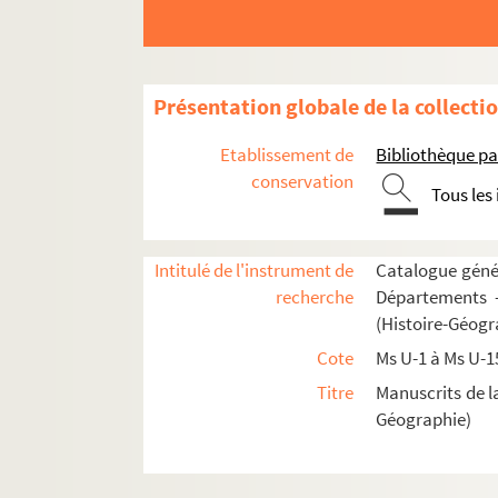
Fol. 62. « Passio sanctorum martyrum Johann
Fol. 63. « Passio sanctorum... Processi et 
Fol. 64. « Passio sancti Proculi martyris. Pa
Présentation globale de la collecti
Fol. 68. « Passio sanctae Felicitatis, cum VII 
Etablissement de
Bibliothèque pa
Fol. 69. « Passio sancti Apollonaris martiris.
conservation
Tous les
Fol. 74. « Passio sancti Christophori martiri
Fol. 76 vo. « Passio sanctorum septem dormi
Fol. 83 vo. « Passio sancti Pantaleonis marty
Intitulé de l'instrument de
Catalogue génér
recherche
Départements —
Fol. 89. « Passio sancti Felicis papae »
(Histoire-Géogr
Fol. 89 vo. « Passio sanctorum martyrum Simp
Cote
Ms U-1 à Ms U-1
Fol. 90 vo. « Vita vel passio beati Eusebii, V
Titre
Manuscrits de l
Fol. 100 vo. « Passio sancti Stephani papae.
Géographie)
Fol. 105. « Vita vel passio sancti Donati, ep
Fol. 107. « Passio sancti Cyriaci martyris, 