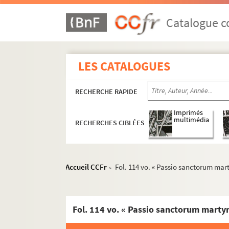
Fol. 29 vo. « Passio sanctorum XL
martyrum.
Fol. 32. « Passio sancti Georgii martyris. In 
Catalogue co
Fol. 37. « Passio sancti ac beatissimi Quiria
Fol. 39 vo. « Passio sanctorum martyrum Gor
LES CATALOGUES
Fol. 41. « Passio sancti Pancracii martiris.
Fol. 42. « Passio sanctorum martyrum Petri
RECHERCHE RAPIDE
Fol. 43. « Passio sanctorum Donatiani et Prob
Fol. 44 vo. « Passio sanctorum martyrum Marc
Imprimés
multimédia
RECHERCHES CIBLÉES
Fol. 47. « Passio sancti Ascle martyris. Venie
Fol. 48. « Passio sancti Phylemonis. Postqua
Fol. 54. « Passio sanctorum martyrum Diodo
Accueil CCFr
Fol. 114 vo. « Passio sanctorum mar
>
Fol. 55. « Passio sancti Prisci martyris, cum 
Fol. 56 vo. « Passio sanctorum Cyrici et Juli
Fol. 59 vo. « Passio sanctorum martirum Fer
Fol. 61. « Inventio sanctorum martyrum Ferreo