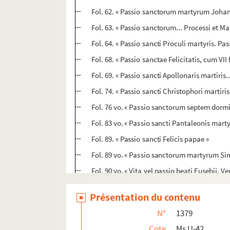
Fol. 62. « Passio sanctorum martyrum Johann
Fol. 63. « Passio sanctorum... Processi et 
Fol. 64. « Passio sancti Proculi martyris. Pa
Fol. 68. « Passio sanctae Felicitatis, cum VII 
Fol. 69. « Passio sancti Apollonaris martiris.
Fol. 74. « Passio sancti Christophori martiri
Fol. 76 vo. « Passio sanctorum septem dormi
Fol. 83 vo. « Passio sancti Pantaleonis marty
Fol. 89. « Passio sancti Felicis papae »
Fol. 89 vo. « Passio sanctorum martyrum Simp
Fol. 90 vo. « Vita vel passio beati Eusebii, V
Fol. 100 vo. « Passio sancti Stephani papae.
Présentation du contenu
Fol. 105. « Vita vel passio sancti Donati, ep
N°
1379
Fol. 107. « Passio sancti Cyriaci martyris, 
Cote
Ms U-42