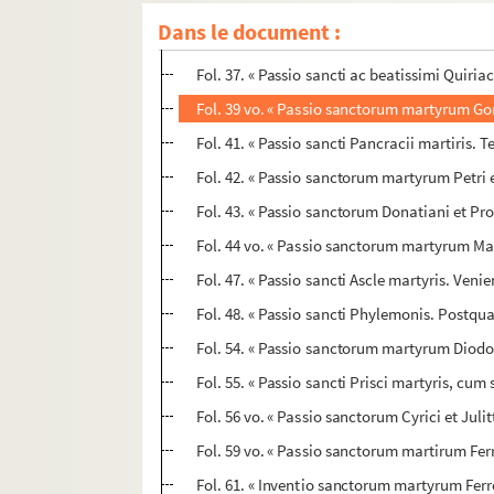
ta
Fol. 29 vo. « Passio sanctorum XL
martyrum.
Dans le document :
Fol. 32. « Passio sancti Georgii martyris. In 
Fol. 37. « Passio sancti ac beatissimi Quiria
Fol. 39 vo. « Passio sanctorum martyrum Gor
Fol. 41. « Passio sancti Pancracii martiris.
Fol. 42. « Passio sanctorum martyrum Petri
Fol. 43. « Passio sanctorum Donatiani et Prob
Fol. 44 vo. « Passio sanctorum martyrum Marc
Fol. 47. « Passio sancti Ascle martyris. Venie
Fol. 48. « Passio sancti Phylemonis. Postqua
Fol. 54. « Passio sanctorum martyrum Diodo
Fol. 55. « Passio sancti Prisci martyris, cum 
Fol. 56 vo. « Passio sanctorum Cyrici et Juli
Fol. 59 vo. « Passio sanctorum martirum Fer
Fol. 61. « Inventio sanctorum martyrum Ferreo