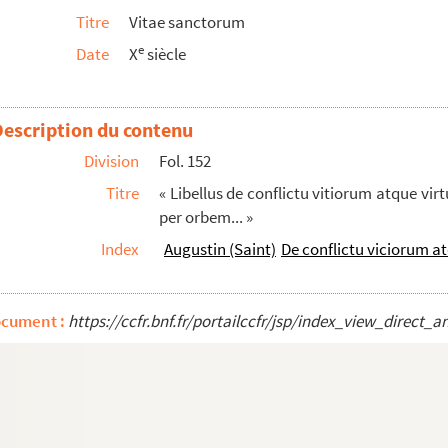
Titre
Vitae sanctorum
Beatissimi Remigii antistitis depositio... »
e
Date
X
siècle
st in provintia Siciliae... » (Incomplet de la fin...
Description du contenu
Division
Fol. 152
Titre
« Libellus de conflictu vitiorum atque vi
per orbem... »
Index
Augustin (Saint)
De conflictu viciorum a
 de S. Maur, à Monseigneur l'évêque de Montpelli...
ocument :
https://ccfr.bnf.fr/portailccfr/jsp/index_view_dire