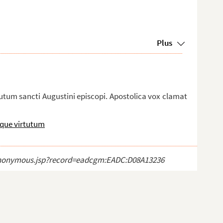
Plus
rtutum sancti Augustini episcopi. Apostolica vox clamat
tque virtutum
ct_anonymous.jsp?record=eadcgm:EADC:D08A13236