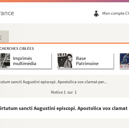
rance
Mon compte C
Orléans pendant les quatre derniers mois de l'...
matie — 1813
E
CHERCHES CIBLÉES
25... Annus iste primus est secundi saeculi cui co...
Imprimés
Base
o de Pise, Matisconensi, praedicatore Capucino. Tom...
multimédia
Patrimoine
irtutum sancti Augustini episcopi. Apostolica vox clamat per...
e serment
Notice
1 sur 1
igneur de Basville, en l'année 1697, par ordre d...
tiones
virtutum sancti Augustini episcopi. Apostolica vox clamat p
quam (
sic
) domnus abba Anno [943] fieri jussit ...