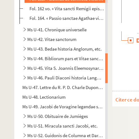
Fol. 162 vo. « Vita sancti Remigii episcopi et confessoris. 
Fol. 164. « Passio sanctae Agathae virginis. Agathes passa e
Ms U-41. Chronique universelle
Ms U-42. Vitae sanctorum
Ms U-43. Bedae historia Anglorum, etc.
Ms U-44. Bibliorum pars et Vitae sanctorum
Ms U-45. Vita S. Joannis Eleemosynarii, etc.
Ms U-46. Pauli Diaconi historia Langobardorum
Ms U-47. Lettre du R. P. D. Charle Dupont, de la congregation
Ms U-48. Lectionarium
Citer ce d
Ms U-49. Jacobi de Voragine legendae sanctorum
Ms U-50. Obituaire de Jumièges
Ms U-51. Miracula sancti Jacobi, etc.
Ms U-52. Guidonis de Columna et Daretis historia Trojana