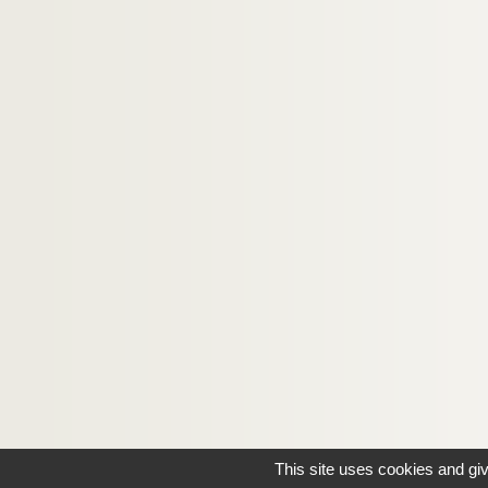
Ms U-148. S. Anselmi opuscula, etc.
e
Ms U-149. Histoire de Louis 13
, roy de France
Ms U-150. Abrégé de l'histoire de France recueill
Ms U-151. L'histoire du Lutheranisme et du Calv
Ms U-152. Divers portraits des grans homes, t
Ms U-153. Notes sur les graveurs et leurs ouvra
Ms U-154. Affaires de la Régence. 13 may 164
Ms U-155. Vitae sanctorum
Ms U-156. Histoire universelle
Ms U-157. Abbrégé des vies et actions des roys 
Ms U-158. Vitae sanctorum
Ms U-159. Recueil curieux, ou reveil matin rem
This site uses cookies and gi