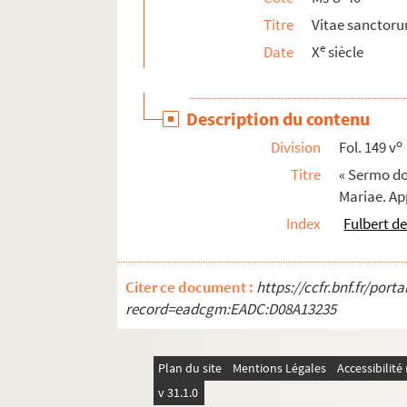
Ms U-63. Établissement du Parlement de Paris
Titre
Vitae sanctor
Ms U-64. Vitae sanctorum
e
Date
X
siècle
Ms U-65. Jacobi de Voragine legendae sancto
Ms U-66. Flavii Josephi Antiquitatum Judaica
Description du contenu
Ms U-67. Vitae sanctorum
o
Division
Fol. 149 v
Ms U-68. Ritratti de' piu famosi pittori, scultori e
Titre
« Sermo do
Ms U-69. Martyrologium Fontanellense
Mariae. Ap
Ms U-70. Histoire de l'Hérésie, depuis l'an 1374
Index
Fulbert d
Ms U-71. Flavii Josephi
Antiquitatum Judaic
Ms U-72. Mémoire du département des trois Ev
Citer ce document :
https://ccfr.bnf.fr/por
Ms U-73. Histoire des hommes illustres par sai
record=eadcgm:EADC:D08A13235
Ms U-74. Recueil d'ouvrages relatifs à l'histo
Ms U-75. Réflexions sur le gouvernement de Fra
Plan du site
Mentions Légales
Accessibilit
Ms U-76. Breviarium chronologicum ordinis 
v 31.1.0