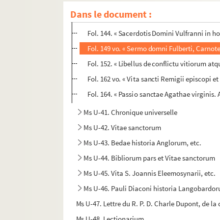
Fol. 136. « Passio sancti Laurentii »
Dans le document :
Fol. 139. « Agnitio sive ostensio sanctorum
Fol. 144. « Sacerdotis Domini Vulfranni in h
Fol. 149 vo. « Sermo domni Fulberti, Carnot
Fol. 152. « Libellus de conflictu vitiorum at
Fol. 162 vo. « Vita sancti Remigii episcopi et
Fol. 164. « Passio sanctae Agathae virginis. A
Ms U-41. Chronique universelle
Ms U-42. Vitae sanctorum
Ms U-43. Bedae historia Anglorum, etc.
Ms U-44. Bibliorum pars et Vitae sanctorum
Ms U-45. Vita S. Joannis Eleemosynarii, etc.
Ms U-46. Pauli Diaconi historia Langobardo
Ms U-47. Lettre du R. P. D. Charle Dupont, de l
Ms U-48. Lectionarium