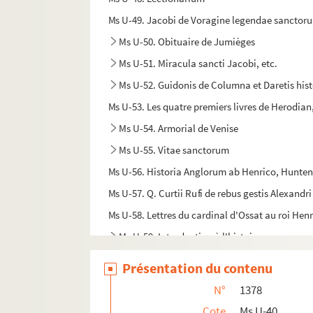
Ms U-49. Jacobi de Voragine legendae sanctor
Ms U-50. Obituaire de Jumièges
Ms U-51. Miracula sancti Jacobi, etc.
Ms U-52. Guidonis de Columna et Daretis hist
Ms U-53. Les quatre premiers livres de Herodian
Ms U-54. Armorial de Venise
Ms U-55. Vitae sanctorum
Ms U-56. Historia Anglorum ab Henrico, Hunten
Ms U-57. Q. Curtii Rufi de rebus gestis Alexandr
Ms U-58. Lettres du cardinal d'Ossat au roi Henri
Ms U-59. Introduction à l'histoire
Ms U-60. Flavii Josephi de bello Judaico libri VII
Présentation du contenu
Ms U-61. Flavii Josephi Antiquitatum Judaicar
N°
1378
Ms U-62. Catalogue des livres de M. de Cidevill
Cote
Ms U-40