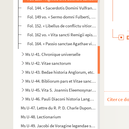
Fol. 144. « Sacerdotis Domini Vulfranni in hoc codice cont
Fol. 149 vo. « Sermo domni Fulberti, Carnotensis episcopi
Fol. 152. « Libellus de conflictu vitiorum atque virtutum s
Fol. 162 vo. « Vita sancti Remigii episcopi et confessoris. 
Fol. 164. « Passio sanctae Agathae virginis. Agathes passa e
Ms U-41. Chronique universelle
Ms U-42. Vitae sanctorum
Ms U-43. Bedae historia Anglorum, etc.
Ms U-44. Bibliorum pars et Vitae sanctorum
Ms U-45. Vita S. Joannis Eleemosynarii, etc.
Ms U-46. Pauli Diaconi historia Langobardorum
Citer ce d
Ms U-47. Lettre du R. P. D. Charle Dupont, de la congregation
Ms U-48. Lectionarium
Ms U-49. Jacobi de Voragine legendae sanctorum