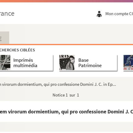
rance
Mon compte C
hédrale de Rouen
E
CHERCHES CIBLÉES
Orléans pendant les quatre derniers mois de l'...
Imprimés
Base
matie — 1813
multimédia
Patrimoine
25... Annus iste primus est secundi saeculi cui co...
m virorum dormientium, qui pro confessione Domini J. C. in Ep...
o de Pise, Matisconensi, praedicatore Capucino. Tom...
Notice
1 sur 1
tem virorum dormientium, qui pro confessione Domini J. C.
e serment
igneur de Basville, en l'année 1697, par ordre d...