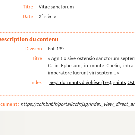
Titre
Vitae sanctorum
inetur vita, Cujus corpus sacrum continet Fontinella...
e
Date
X
siècle
, de nativitate sanctae Mariae. Approbatae consuetudinis...
ancti Augustini episcopi. Apostolica vox clamat per...
Beatissimi Remigii antistitis depositio... »
Description du contenu
st in provintia Siciliae... » (Incomplet de la fin...
Division
Fol. 139
Titre
« Agnitio sive ostensio sanctorum septe
C. in Ephesum, in monte Chelio, intra
imperatore fuerunt viri septem... »
Index
Sept dormants d'éphèse (Les), saints
Ost
ocument :
https://ccfr.bnf.fr/portailccfr/jsp/index_view_dire
 de S. Maur, à Monseigneur l'évêque de Montpelli...