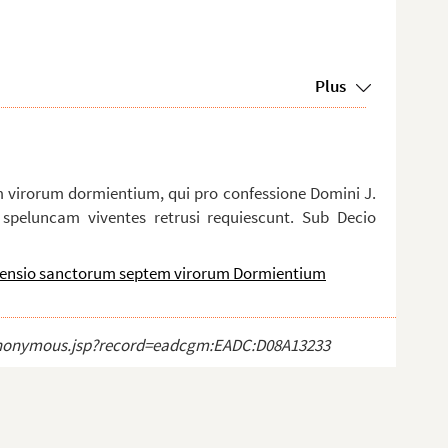
Plus
m virorum dormientium, qui pro confessione Domini J.
 speluncam viventes retrusi requiescunt. Sub Decio
ensio sanctorum septem virorum Dormientium
ct_anonymous.jsp?record=eadcgm:EADC:D08A13233