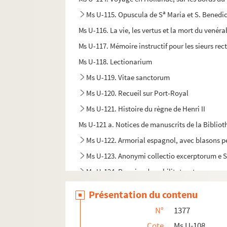
a
Ms U-115. Opuscula de S
Maria et S. Benedi
Ms U-116. La vie, les vertus et la mort du venéra
Ms U-117. Mémoire instructif pour les sieurs rec
Ms U-118. Lectionarium
Ms U-119. Vitae sanctorum
Ms U-120. Recueil sur Port-Royal
Ms U-121. Histoire du règne de Henri II
Ms U-121 a. Notices de manuscrits de la Bibliot
Ms U-122. Armorial espagnol, avec blasons p
Ms U-123. Anonymi collectio excerptorum e 
Ms U-124. Poggius de nobilitate, etc.
Ms U-125. Histoire de la chartreuse royalle de
Présentation du contenu
Ms U-126. Traité de la Noblesse
N°
1377
Ms U-127. Jacobi de Voragine legendae sancto
Cote
Ms U-108