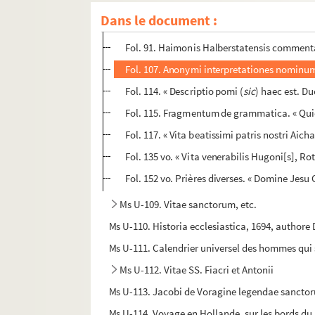
Fol. 89 vo. Fragmenta de circulo decemnoval
Dans le document :
Fol. 90 vo. Prières pour la communion, — « 
Fol. 91. Haimonis Halberstatensis comment
Fol. 107. Anonymi interpretationes nominu
Fol. 114. « Descriptio pomi (
sic
) haec est. Du
Fol. 115. Fragmentum de grammatica. « Quid
Fol. 117. « Vita beatissimi patris nostri Aic
Fol. 135 vo. « Vita venerabilis Hugoni[s],
Fol. 152 vo. Prières diverses. « Domine Jesu Ch
Ms U-109. Vitae sanctorum, etc.
Ms U-110. Historia ecclesiastica, 1694, authore 
Ms U-111. Calendrier universel des hommes qui se
Ms U-112. Vitae SS. Fiacri et Antonii
Ms U-113. Jacobi de Voragine legendae sancto
Ms U-114. Voyage en Hollande, sur les bords du R