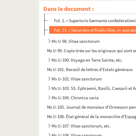
Dans le document :
Fol. 30. « Prefatio ad subsequentia opuscula
Fol. 1. « Superioris Germanie confederatio
Fol. 13. « Secundus et finalis liber, in quo p
Ms U-98. Vitae sanctorum
Ms U-99. Copie tirée sur les originaux qui sont e
Ms U-100. Voyage en Terre Sainte, etc.
Ms U-101. Receüil de lettres d'Estats généraux
Ms U-102. Vitae sanctorum
Ms U-103. SS. Ephraemi, Basilii, Caesarii et 
Ms U-104. Chronica varia
Ms U-105. Journal de monsieur d'Ormesson pend
Ms U-106. État général de la monarchie d'Espag
Ms U-107. Vitae sanctorum, etc.
Ms U-108. Vitae sanctorum