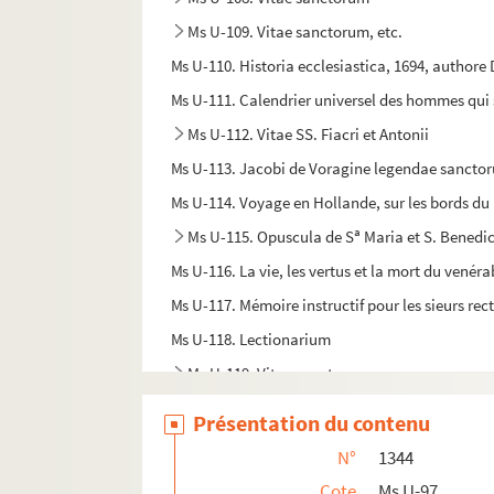
Ms U-109. Vitae sanctorum, etc.
Ms U-110. Historia ecclesiastica, 1694, authore 
Ms U-111. Calendrier universel des hommes qui se
Ms U-112. Vitae SS. Fiacri et Antonii
Ms U-113. Jacobi de Voragine legendae sancto
Ms U-114. Voyage en Hollande, sur les bords du R
a
Ms U-115. Opuscula de S
Maria et S. Benedi
Ms U-116. La vie, les vertus et la mort du venéra
Ms U-117. Mémoire instructif pour les sieurs rec
Ms U-118. Lectionarium
Ms U-119. Vitae sanctorum
Ms U-120. Recueil sur Port-Royal
Présentation du contenu
Ms U-121. Histoire du règne de Henri II
N°
1344
Ms U-121 a. Notices de manuscrits de la Bibliot
Cote
Ms U-97