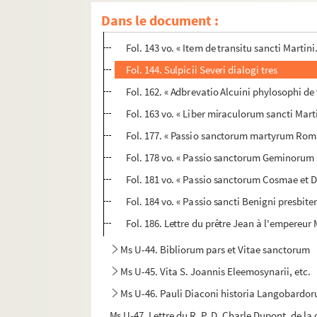
Fol. 142 vo. « Item de transitu sancti Marti
Dans le document :
Fol. 143. « Item unde supra. Beatus autem S
Fol. 143 vo. « Item de transitu sancti Martin
Fol. 144. Sulpicii Severi dialogi tres
Fol. 162. « Adbrevatio Alcuini phylosophi de v
Fol. 163 vo. « Liber miraculorum sancti Mart
Fol. 177. « Passio sanctorum martyrum Romani
Fol. 178 vo. « Passio sanctorum Geminorum S
Fol. 181 vo. « Passio sanctorum Cosmae et
Fol. 184 vo. « Passio sancti Benigni presbit
Fol. 186. Lettre du prêtre Jean à l'empereur
Ms U-44. Bibliorum pars et Vitae sanctorum
Ms U-45. Vita S. Joannis Eleemosynarii, etc.
Ms U-46. Pauli Diaconi historia Langobardo
Ms U-47. Lettre du R. P. D. Charle Dupont, de l