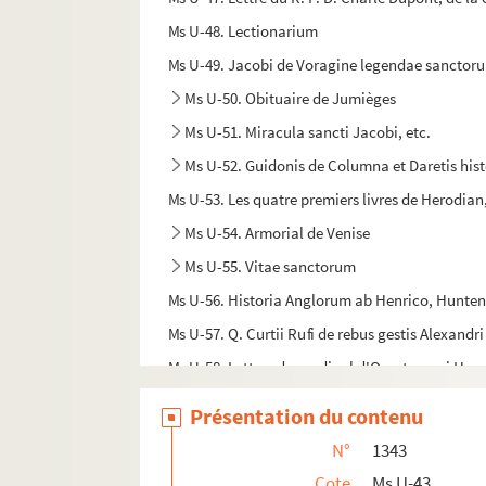
Ms U-48. Lectionarium
Ms U-49. Jacobi de Voragine legendae sanctor
Ms U-50. Obituaire de Jumièges
Ms U-51. Miracula sancti Jacobi, etc.
Ms U-52. Guidonis de Columna et Daretis hist
Ms U-53. Les quatre premiers livres de Herodian
Ms U-54. Armorial de Venise
Ms U-55. Vitae sanctorum
Ms U-56. Historia Anglorum ab Henrico, Hunten
Ms U-57. Q. Curtii Rufi de rebus gestis Alexandr
Ms U-58. Lettres du cardinal d'Ossat au roi Henri
Ms U-59. Introduction à l'histoire
Présentation du contenu
Ms U-60. Flavii Josephi de bello Judaico libri VII
N°
1343
Ms U-61. Flavii Josephi Antiquitatum Judaicar
Cote
Ms U-43