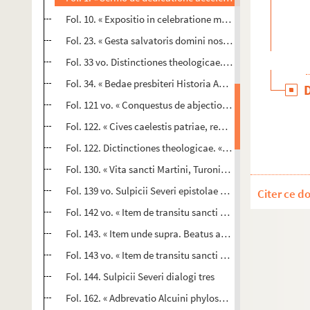
Fol. 10. « Expositio in celebratione misse, a Remigio Auti
Fol. 23. « Gesta salvatoris domini nostri J. C., quae inve
Fol. 33 vo. Distinctiones theologicae. « Domine, ante te 
Fol. 34. « Bedae presbiteri Historia Anglorum »
Fol. 121 vo. « Conquestus de abjectione et desolatione sa
Fol. 122. « Cives caelestis patriae, regi regum concinite, Q
Fol. 122. Dictinctiones theologicae. « Decem speties bonae 
Fol. 130. « Vita sancti Martini, Turonicae urbis archiepisc
Fol. 139 vo. Sulpicii Severi epistolae tres
Citer ce d
Fol. 142 vo. « Item de transitu sancti Martini. Archadio v
Fol. 143. « Item unde supra. Beatus autem Severinus, Colo
Fol. 143 vo. « Item de transitu sancti Martini. Eo nanque t
Fol. 144. Sulpicii Severi dialogi tres
Fol. 162. « Adbrevatio Alcuini phylosophi de vita et virtuti