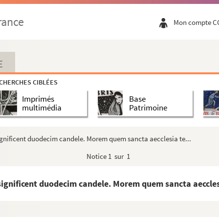
ores
rance
Mon compte C
E
CHERCHES CIBLÉES
Imprimés
Base
riores
multimédia
Patrimoine
s ; traduction de Laurent de Premierfait
significent duodecim candele. Morem quem sancta aecclesia te...
Notice
1 sur 1
hédrale de Rouen
 significent duodecim candele. Morem quem sancta aecclesi