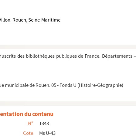
Orléans pendant les quatre derniers mois de l'...
matie — 1813
Villon. Rouen, Seine-Maritime
25... Annus iste primus est secundi saeculi cui co...
o de Pise, Matisconensi, praedicatore Capucino. Tom...
uscrits des bibliothèques publiques de France. Départements —
e serment
igneur de Basville, en l'année 1697, par ordre d...
ue municipale de Rouen. 05 - Fonds U (Histoire-Géographie)
tiones
entation du contenu
N°
1343
Cote
Ms U-43
ent duodecim candele. Morem quem sancta aecclesia te...