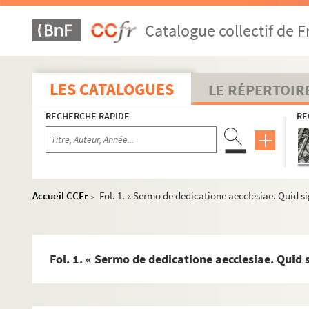
Ms U-18. Flavii Josephi Antiquitatum Judaicarum libri XII pri
Catalogue collectif de F
Ms U-18 bis. Chronologie universelle
Ms U-19. Vitae sanctorum
Ms U-20. Vitae sanctorum
LES CATALOGUES
LE RÉPERTOIR
Ms U-21. Remarques sur l'Histoire ecclésiastique
RECHERCHE RAPIDE
RE
Ms U-22. Vitae sanctorum
Ms U-23. Vincentii Bellovacensis Speculi historialis libri XVI p
Ms U-24. Vitae sanctorum
Ms U-25. Jehan Boccace, des cas des nobles hommes et femme
Accueil CCFr
Fol. 1. « Sermo de dedicatione aecclesiae. Quid 
>
Ms U-26. Vitae sanctorum
Ms U-27. Catalogue de la bibliothèque du chapitre de la cat
Ms U-28. Grandes Chroniques et Froissart
Fol. 1. « Sermo de dedicatione aecclesiae. Quid
Ms U-29. Vitae sanctorum
Ms U-30. Martini Poloni chronicon