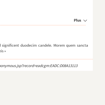
Plus
id significent duodecim candele. Morem quem sancta
is »
ct_anonymous.jsp?record=eadcgm:EADC:D08A13113