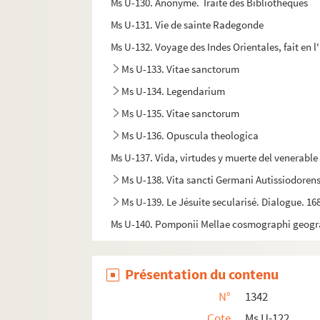
Ms U-130. Anonyme. Traité des Bibliothèques
Ms U-131. Vie de sainte Radegonde
Ms U-132. Voyage des Indes Orientales, fait en
Ms U-133. Vitae sanctorum
Ms U-134. Legendarium
Ms U-135. Vitae sanctorum
Ms U-136. Opuscula theologica
Ms U-137. Vida, virtudes y muerte del venerable 
Ms U-138. Vita sancti Germani Autissiodorens
Ms U-139. Le Jésuite secularisé. Dialogue. 16
Ms U-140. Pomponii Mellae cosmographi geog
Ms U-141. Vitae sanctorum, etc.
Ms U-142. Vitae sanctorum
Présentation du contenu
Ms U-143. Mélanges bibliographiques, par M. L.
N°
1342
Ms U-144. Vita sanctae Marthae
Cote
Ms U-122