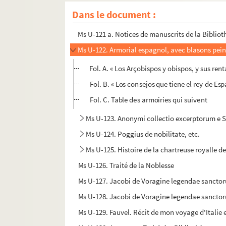
Ms U-120. Recueil sur Port-Royal
Dans le document :
Ms U-121. Histoire du règne de Henri II
Ms U-121 a. Notices de manuscrits de la Bibliot
Ms U-122. Armorial espagnol, avec blasons pein
Fol. A. « Los Arçobispos y obispos, y sus rent
Fol. B. « Los consejos que tiene el rey de Es
Fol. C. Table des armoiries qui suivent
Ms U-123. Anonymi collectio excerptorum e 
Ms U-124. Poggius de nobilitate, etc.
Ms U-125. Histoire de la chartreuse royalle de
Ms U-126. Traité de la Noblesse
Ms U-127. Jacobi de Voragine legendae sancto
Ms U-128. Jacobi de Voragine legendae sancto
Ms U-129. Fauvel. Récit de mon voyage d'Italie 