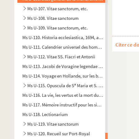
Ms U-107. Vitae sanctorum, etc.
Ms U-108. Vitae sanctorum
Ms U-109. Vitae sanctorum, etc.
Ms U-110. Historia ecclesiastica, 1694, authore D. Mansel, doc
Citer ce d
Ms U-111. Calendrier universel des hommes qui se sont distingu
Ms U-112. Vitae SS. Fiacri et Antonii
Ms U-113. Jacobi de Voragine legendae sanctorum
Ms U-114. Voyage en Hollande, sur les bords du Rhin et en Ita
a
Ms U-115. Opuscula de S
Maria et S. Benedicto
Ms U-116. La vie, les vertus et la mort du venérable Père dom F
Ms U-117. Mémoire instructif pour les sieurs recteur, doyens, 
Ms U-118. Lectionarium
Ms U-119. Vitae sanctorum
Ms U-120. Recueil sur Port-Royal