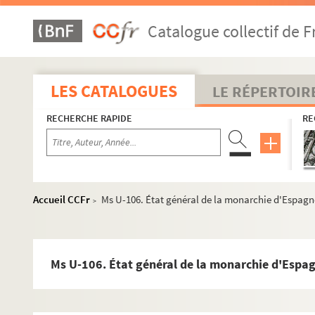
Ms U-78. Histoire de saint Nicaise, apostre, martyr et patron
Catalogue collectif de F
Ms U-79. S. Hieronymi et Gennadii libri de viris illustribus
Ms U-80. Caesarii, Cisterciensis monachi, dialogorum libri 
Ms U-81. Eusebii, Hieronymi et aliorum chronica
LES CATALOGUES
LE RÉPERTOIR
Ms U-82. Chronique anonyme de différents événements arrivés 
RECHERCHE RAPIDE
RE
Ms U-83. Traité de blason
Ms U-84. S. Isidori Hispalensis opuscula
Ms U-85. Histoire romaine, tirée de Lucain, Suétone et Sallust
Ms U-86. Biondo Flavio, Italia illustrata
Accueil CCFr
Ms U-106. État général de la monarchie d'Espagne
>
Ms U-86. Rectores Caelestinorum provinciae Galliae
r
Ms U-87. Recueil des mémoires présentés par M
de Boulainvi
Ms U-88. Réflexions sur l'histoire de France, ensemble les as
Ms U-106. État général de la monarchie d'Espag
Ms U-89. Mémoires abrégés concernans l'histoire du gouver
Ms U-90. Boulainvilliers, Lettres critiques sur l'histoire de 