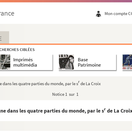
 du diocèse de Rouen, et de ses compagnons saint...
rance
Mon compte C
XII miraculorum et exemplorum
E
en France et à l'étranger, de 1648 à 1661
CHERCHES CIBLÉES
Imprimés
Base
multimédia
Patrimoine
e, ou livre de Jules César
r
 dans les quatre parties du monde, par le s
de La Croix
Notice
1 sur 1
r
ller pendant la régence de M
le duc d'Orléans. Pr...
semblées des Parlements et des États généraux, p...
r
ne dans les quatre parties du monde, par le s
de La Croi
nement, dès le commencement de la monarchie, par mon...
France, etc.