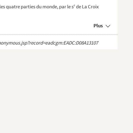
r
es quatre parties du monde, par le s
de La Croix
Plus
ct_anonymous.jsp?record=eadcgm:EADC:D08A13107