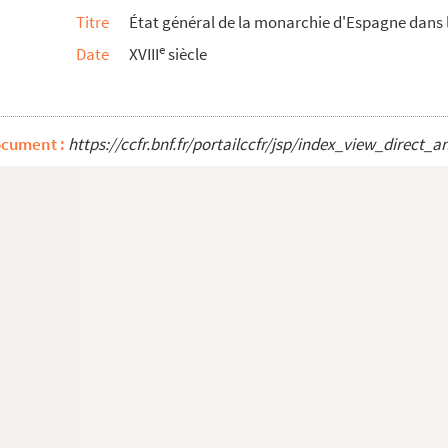
Titre
État général de la monarchie d'Espagne dans l
e
Date
XVIII
siècle
tore Sorbonico, collegii magistri Gervasii Chret...
ocument :
https://ccfr.bnf.fr/portailccfr/jsp/index_view_dire
és par leurs vertus, leurs talens, leurs opinion...
lie
rançois Pallas, religieux profez de la royalle ...
suppots de l'Université de Paris et autres deman...