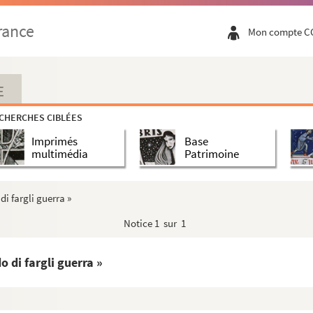
XII miraculorum et exemplorum
rance
Mon compte C
en France et à l'étranger, de 1648 à 1661
E
e, ou livre de Jules César
CHERCHES CIBLÉES
Imprimés
Base
multimédia
Patrimoine
r
ller pendant la régence de M
le duc d'Orléans. Pr...
di fargli guerra »
semblées des Parlements et des États généraux, p...
Notice
1 sur 1
nement, dès le commencement de la monarchie, par mon...
France, etc.
o di fargli guerra »
ait du nouveau dictionnaire historique des grand...
és sur les imprimés par Adrien Pasquier