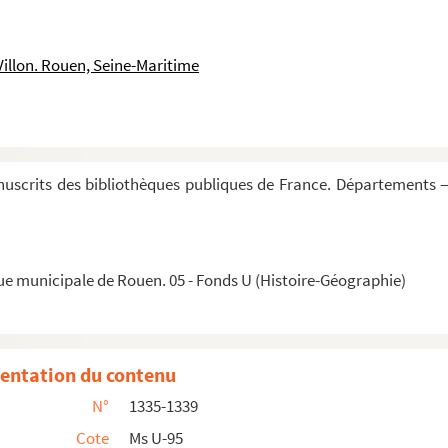
e
a Sérénissime République, à la fin du XVI
siècle
Villon. Rouen, Seine-Maritime
uscrits des bibliothèques publiques de France. Départements —
i da Jacopo Soranzi »
i Costantinopoli »
ue municipale de Rouen. 05 - Fonds U (Histoire-Géographie)
 cose di Moscovia »
 re d'Etiopia detto il Pretegianni »
entation du contenu
isii »
N°
1335-1339
Cote
Ms U-95
rgli guerra »