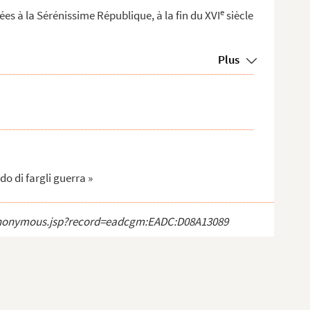
e
s à la Sérénissime République, à la fin du XVI
siècle
Plus
do di fargli guerra »
ct_anonymous.jsp?record=eadcgm:EADC:D08A13089