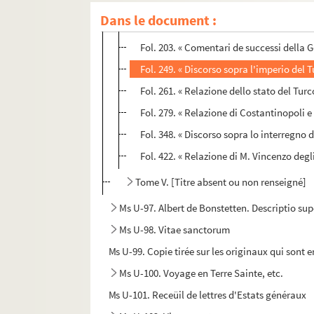
Fol. 167. « Relazione de l'ambasciatore 
Dans le document :
Fol. 193. « Relazione della religione stato
Fol. 203. « Comentari de successi della Go
Fol. 249. « Discorso sopra l'imperio del T
Fol. 261. « Relazione dello stato del Turc
Fol. 279. « Relazione di Costantinopoli e
Fol. 348. « Discorso sopra lo interregno d
Fol. 422. « Relazione di M. Vincenzo degli
Tome V. [Titre absent ou non renseigné]
Ms U-97. Albert de Bonstetten. Descriptio su
Ms U-98. Vitae sanctorum
Ms U-99. Copie tirée sur les originaux qui sont e
Ms U-100. Voyage en Terre Sainte, etc.
Ms U-101. Receüil de lettres d'Estats généraux