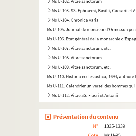
Ms U-102. Vitae sanctorum
Ms U-103. SS. Ephraemi, Basilii, Caesarii et 
Ms U-104. Chronica varia
Ms U-105. Journal de monsieur d'Ormesson pend
Ms U-106. État général de la monarchie d'Espag
Ms U-107. Vitae sanctorum, etc.
Ms U-108. Vitae sanctorum
Ms U-109. Vitae sanctorum, etc.
Ms U-110. Historia ecclesiastica, 1694, authore 
Ms U-111. Calendrier universel des hommes qui se
Ms U-112. Vitae SS. Fiacri et Antonii
Ms U-113. Jacobi de Voragine legendae sancto
Ms U-114. Voyage en Hollande, sur les bords du R
Présentation du contenu
a
Ms U-115. Opuscula de S
Maria et S. Benedi
N°
1335-1339
Ms U-116. La vie, les vertus et la mort du venéra
Cote
Ms U-95