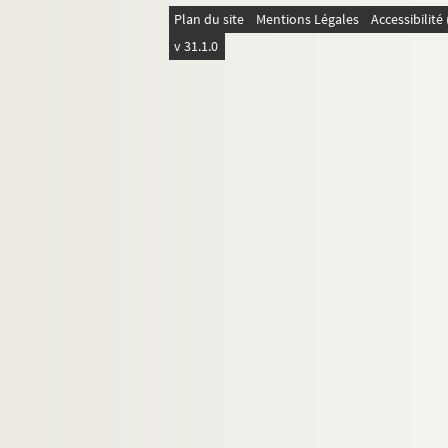
Ms U-130. Anonyme. Traité des Bibliothèques
Plan du site
Mentions Légales
Accessibilit
Ms U-131. Vie de sainte Radegonde
v 31.1.0
Ms U-132. Voyage des Indes Orientales, fait en
Ms U-133. Vitae sanctorum
Ms U-134. Legendarium
Ms U-135. Vitae sanctorum
Ms U-136. Opuscula theologica
Ms U-137. Vida, virtudes y muerte del venerable 
Ms U-138. Vita sancti Germani Autissiodorens
Ms U-139. Le Jésuite secularisé. Dialogue. 16
Ms U-140. Pomponii Mellae cosmographi geog
Ms U-141. Vitae sanctorum, etc.
Ms U-142. Vitae sanctorum
Ms U-143. Mélanges bibliographiques, par M. L.
Ms U-144. Vita sanctae Marthae