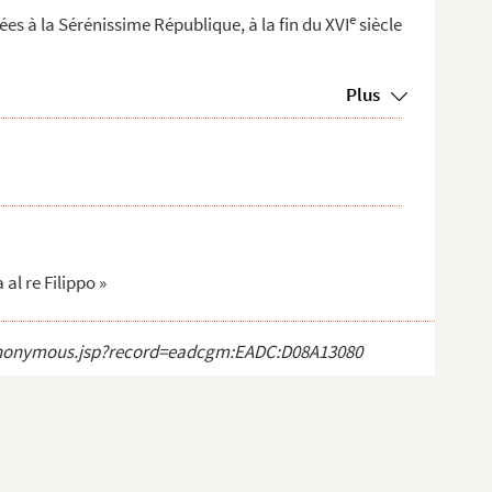
e
s à la Sérénissime République, à la fin du XVI
siècle
Plus
al re Filippo »
ct_anonymous.jsp?record=eadcgm:EADC:D08A13080