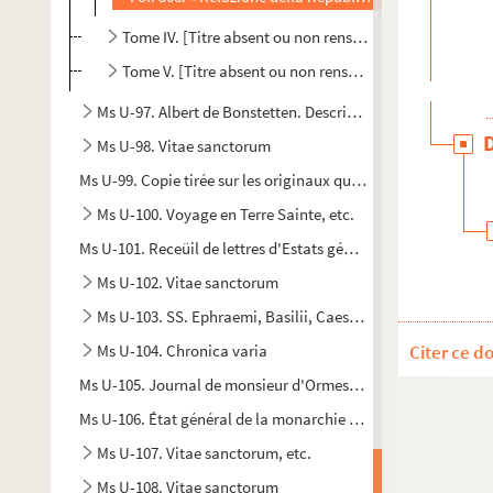
Tome IV. [Titre absent ou non renseigné]
Tome V. [Titre absent ou non renseigné]
Ms U-97. Albert de Bonstetten. Descriptio superioris Germ
Ms U-98. Vitae sanctorum
Ms U-99. Copie tirée sur les originaux qui sont entre les main
Ms U-100. Voyage en Terre Sainte, etc.
Ms U-101. Receüil de lettres d'Estats généraux
Ms U-102. Vitae sanctorum
Ms U-103. SS. Ephraemi, Basilii, Caesarii et Augustini opus
Ms U-104. Chronica varia
Citer ce d
Ms U-105. Journal de monsieur d'Ormesson pendant la Chambr
Ms U-106. État général de la monarchie d'Espagne dans les qu
Ms U-107. Vitae sanctorum, etc.
Ms U-108. Vitae sanctorum