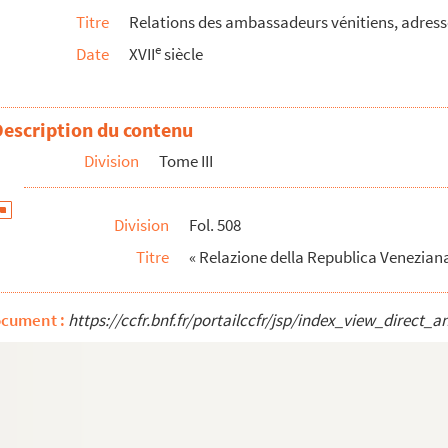
Titre
Relations des ambassadeurs vénitiens, adressée
e
Date
XVII
siècle
aniae confederationis
Description du contenu
Division
Tome III
s de M. d'Aube, de la correspondance qu'il a eu...
Division
Fol. 508
Titre
« Relazione della Republica Veneziana 
cula, etc.
ocument :
https://ccfr.bnf.fr/portailccfr/jsp/index_view_dire
e de justice établie en décembre 1661 dans la Chambr...
r
atre parties du monde, par le s
de La Croix