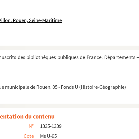
ebbe fare la lega contra il Turco »
mata Turchesca »
Villon. Rouen, Seine-Maritime
m, regem Filippum et dominos Venetos »
r aumentare le forze della lega »
 »
 Colonna »
uscrits des bibliothèques publiques de France. Départements —
r
e dal S
Marcantonio Colonna »
rrara »
ue municipale de Rouen. 05 - Fonds U (Histoire-Géographie)
nali sopra i titoli di Serenissimi »
Toscana »
r
S
Gian Andrea Dorea per li romori di Genova »
entation du contenu
ato dal duca di Savoia »
N°
1335-1339
ervare da chi vuol mirare il mondo con occhio di giudizi...
Cote
Ms U-95
ilippo »