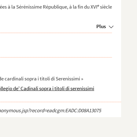
e
s à la Sérénissime République, à la fin du XVI
siècle
Plus
e cardinali sopra i titoli di Serenissimi »
llegio de' Cadinali sopra i titoli di serenissimi
ct_anonymous.jsp?record=eadcgm:EADC:D08A13075