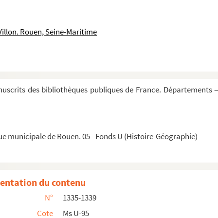
Villon. Rouen, Seine-Maritime
 cattolico, la republica di Venezia contr'il Turco...
ebbe fare la lega contra il Turco »
uscrits des bibliothèques publiques de France. Départements —
mata Turchesca »
m, regem Filippum et dominos Venetos »
r aumentare le forze della lega »
ue municipale de Rouen. 05 - Fonds U (Histoire-Géographie)
 »
 Colonna »
entation du contenu
r
e dal S
Marcantonio Colonna »
N°
1335-1339
rrara »
Cote
Ms U-95
nali sopra i titoli di Serenissimi »