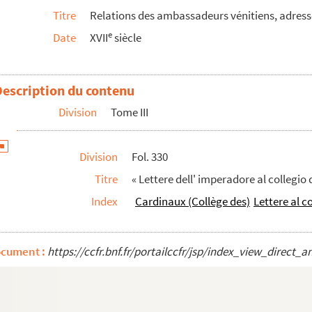
Titre
Relations des ambassadeurs vénitiens, adressée
Toscana »
e
Date
XVII
siècle
r
S
Gian Andrea Dorea per li romori di Genova »
ato dal duca di Savoia »
ervare da chi vuol mirare il mondo con occhio di giudizi...
Description du contenu
ilippo »
Division
Tome III
Division
Fol. 330
Titre
« Lettere dell' imperadore al collegio d
aniae confederationis
Index
Cardinaux (Collège des)
Lettere al co
s de M. d'Aube, de la correspondance qu'il a eu...
ocument :
https://ccfr.bnf.fr/portailccfr/jsp/index_view_dire
cula, etc.