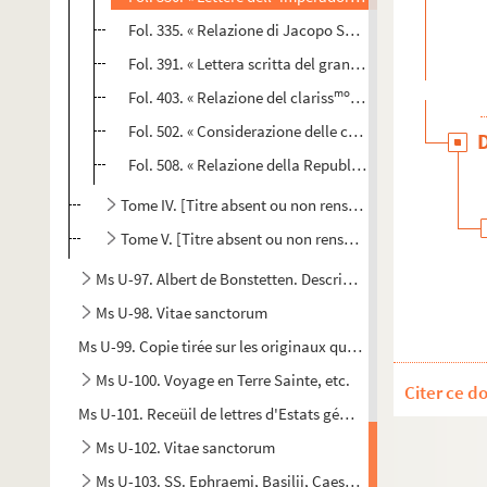
Fol. 335. « Relazione di Jacopo Soranzo delle cose di 
Fol. 391. « Lettera scritta del granduca di Toscana al 
mo
Fol. 403. « Relazione del clariss
Andrea [Doria] torn
Fol. 502. « Considerazione delle cose che si deono oss
Fol. 508. « Relazione della Republica Veneziana al re F
Tome IV. [Titre absent ou non renseigné]
Tome V. [Titre absent ou non renseigné]
Ms U-97. Albert de Bonstetten. Descriptio superioris Germ
Ms U-98. Vitae sanctorum
Ms U-99. Copie tirée sur les originaux qui sont entre les main
Ms U-100. Voyage en Terre Sainte, etc.
Citer ce d
Ms U-101. Receüil de lettres d'Estats généraux
Ms U-102. Vitae sanctorum
Ms U-103. SS. Ephraemi, Basilii, Caesarii et Augustini opus