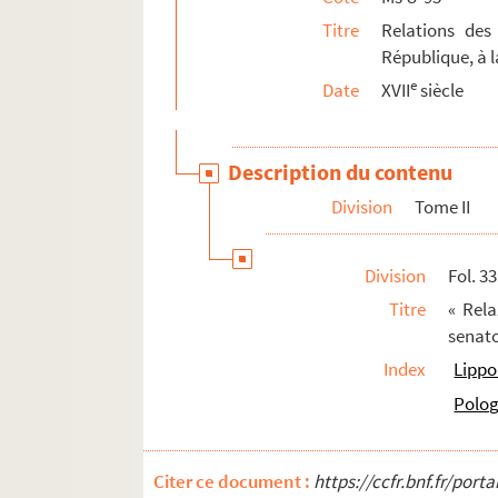
Ms U-118. Lectionarium
Titre
Relations des
République, à l
Ms U-119. Vitae sanctorum
e
Date
XVII
siècle
Ms U-120. Recueil sur Port-Royal
Ms U-121. Histoire du règne de Henri II
Ms U-121 a. Notices de manuscrits de la Bibliot
Description du contenu
Ms U-122. Armorial espagnol, avec blasons p
Division
Tome II
Ms U-123. Anonymi collectio excerptorum e 
Ms U-124. Poggius de nobilitate, etc.
Division
Fol. 3
Ms U-125. Histoire de la chartreuse royalle de
Titre
« Rela
Ms U-126. Traité de la Noblesse
senato
Ms U-127. Jacobi de Voragine legendae sancto
Index
Lippo
Ms U-128. Jacobi de Voragine legendae sancto
Polo
Ms U-129. Fauvel. Récit de mon voyage d'Italie 
Ms U-130. Anonyme. Traité des Bibliothèques
Citer ce document :
https://ccfr.bnf.fr/por