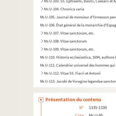
Ms U-103. SS. Ephraemi, Basilii, Caesarii et 
Ms U-104. Chronica varia
Ms U-105. Journal de monsieur d'Ormesson pend
Ms U-106. État général de la monarchie d'Espag
Ms U-107. Vitae sanctorum, etc.
Ms U-108. Vitae sanctorum
Ms U-109. Vitae sanctorum, etc.
Ms U-110. Historia ecclesiastica, 1694, authore 
Ms U-111. Calendrier universel des hommes qui se
Ms U-112. Vitae SS. Fiacri et Antonii
Ms U-113. Jacobi de Voragine legendae sancto
Ms U-114. Voyage en Hollande, sur les bords du R
a
Ms U-115. Opuscula de S
Maria et S. Benedi
Présentation du contenu
Ms U-116. La vie, les vertus et la mort du venéra
N°
1335-1339
Ms U-117. Mémoire instructif pour les sieurs rec
Cote
Ms U-95