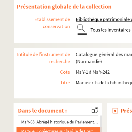
Ms Y-52. Cartulaire de l'abbaye de Saint-Georges de Boscherv
Présentation globale de la collection
Ms Y-53. Inventaire du chartrier de l'abbaye de Saint-Amand
Etablissement de
Bibliothèque patrimoniale 
Ms Y-54. Chants royaux sur l'Immaculée Conception de la S
conservation
Tous les inventaires
Ms Y-55. Histoire de l'establissement de la Chambre des co
Ms Y-56. Chronique française, dite de Guillaume de Nangis et
Ms Y-57 et 57 a. Notes et pièces concernant diverses commune
Intitulé de l'instrument de
Catalogue général des man
Ms Y-58. Missale Gemmeticense
recherche
(Normandie)
Ms Y-59. Armorial de Normandie, par bailliages et vicomtés, 
Cote
Ms Y-1 à Ms Y-242
Ms Y-60. Catalogue des livres de la bibliothèque des chanoine
Titre
Manuscrits de la bibliothè
Ms Y-61. Catalogue (raisonné et critique) de la bibliothèque d
Ms Y-61 A. État des livres, objets d'art, etc., qui se trouvaien
Ms Y-62. La recherche de la noblesse de Basse-Normandie, pour
Dans le document :
Prés
Ms Y-62 a. Missale Ebroicense, cum calendario
Ms Y-63. Abrégé historique du Parlement de Rouen, par Pavyo
Ms Y-64. Conjectures sur la ville de Coutances