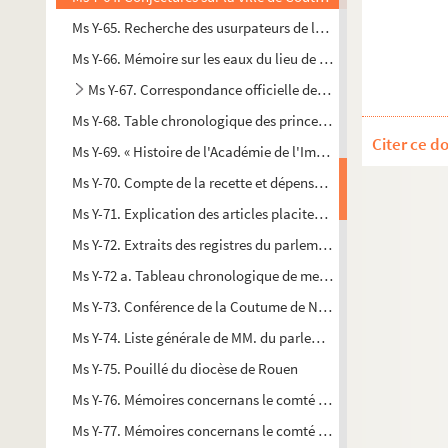
Ms Y-65. Recherche des usurpateurs de la qualité noble en la 
Ms Y-66. Mémoire sur les eaux du lieu de Santé, par le R. P. F
Ms Y-67. Correspondance officielle de MM. de Lamoignon, d
Ms Y-68. Table chronologique des princes ou présidens, des ju
Citer ce d
Ms Y-69. « Histoire de l'Académie de l'Immaculée Conception d
Ms Y-70. Compte de la recette et dépense du bien et revenu de 
Ms Y-71. Explication des articles placitez du Parlement de No
Ms Y-72. Extraits des registres du parlement de Rouen
Ms Y-72 a. Tableau chronologique de messieurs les premiers p
Ms Y-73. Conférence de la Coutume de Normandie avec celle 
Ms Y-74. Liste générale de MM. du parlement de Normandie, depu
Ms Y-75. Pouillé du diocèse de Rouen
Ms Y-76. Mémoires concernans le comté d'Eu, qui fait partie
Ms Y-77. Mémoires concernans le comté d'Eu, sa situation, son