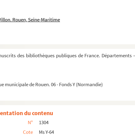
ille
 de Rouen
Villon. Rouen, Seine-Maritime
ainte Vierge, couronnés ou présentés au Puy des Pali...
mptes de Normandie
Chronique de Rains
s des départements du Calvados et de la Manche, recueilli...
uscrits des bibliothèques publiques de France. Départements —
précédé d'un traité de blason
s réguliers de la Madeleine de Rouen, par ordre ...
que municipale de Rouen. 06 - Fonds Y (Normandie)
u prieuré de La Madeleine de Rouen, par le R. P...
t dans l'abbaye du Bec
 la généralité de Caen, faite par M. de Chamilla...
entation du contenu
N°
1304
t du Bouillon (1499-1764). 4 volumes
Cote
Ms Y-64