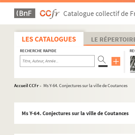
Ms Y-42. Obituarium prioratus beatae Mariae Magdalenae R
Catalogue collectif de F
Ms Y-43. Dictionnaire historique et critique des hommes illust
Ms Y-43 a. Calendrier des hommes illustres de la ci-devant pr
Ms Y-43 b. Notes manuscrites pour servir de Supplément à 
LES CATALOGUES
LE RÉPERTOIR
Ms Y-43 *. Correspondance de E. H. Langlois
RECHERCHE RAPIDE
RE
Ms Y-44. Cartulaire de l'église cathédrale de Rouen
Ms Y-45. Coup d'œil sur l'état ancien et présent du Havre (1
Ms Y-46. Breviarium Fiscannense, cum calendario (mai-dec)
ae
Ms Y-47. Missale ad usum monasterii S
Catharinae de Mont
Accueil CCFr
Ms Y-64. Conjectures sur la ville de Coutances
>
Ms Y-48. Les vies des saints abbés et religieux du monastère d
Ms Y-49 a. Notice historique et monumentale sur l'église de 
Ms Y-49. Vie de S. Ouen, en latin et en français, avec son offic
Ms Y-64. Conjectures sur la ville de Coutances
Ms Y-50. Missale Rothomagense
Ms Y-51. Cartulaire de l'abbaye de Fécamp