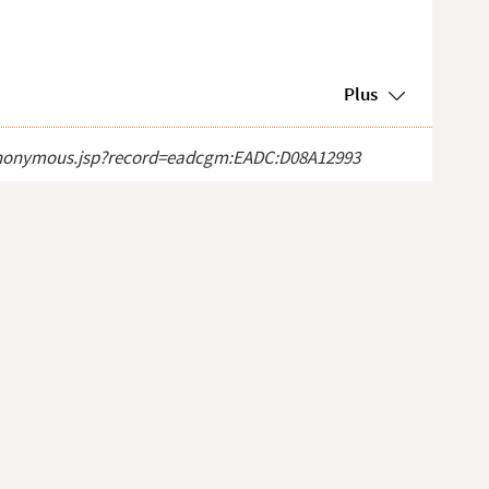
Plus
ct_anonymous.jsp?record=eadcgm:EADC:D08A12993