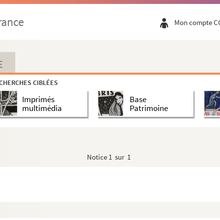
othomagensis
rance
Mon compte C
res de la province de Normandie, précédé de l'h...
ovince de Normandie, où l'on indique leurs noms, l...
re
la
Biographie normande
par Th
Lebreton. — Rouen, 188...
E
CHERCHES CIBLÉES
Imprimés
Base
778), par mademoiselle Le Masson Le Golft
multimédia
Patrimoine
e, prope Rothomagum
e Fontenelle, dit autrement de Saint-Vandrille,...
Notice
1 sur 1
Saint-Ouen de Rouen, par E. H. Langlois
e noté