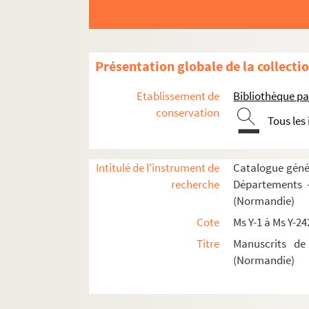
e
Fol. 28. « Traduction du chapitre XXVI
, livr
Fol. 31. « Essai sur les médailles gauloises 
Fol. 49. « Note sur une médaille, en grand b
Présentation globale de la collecti
Fol. 55. « Notice sur un pied à mesurer, anti
Etablissement de
Bibliothèque pa
Fol. 61. « Notice sur quelques Dolium antiqu
conservation
Tous les
Fol. 69. « Dissertation sur la population de
Fol. 82. « Dissertation sur un petit bas-relie
Fol. 98. « Notice sur la châsse de saint Sever
Intitulé de l'instrument de
Catalogue génér
recherche
Départements —
Fol. 117. « Dissertation sur les sceaux de R
(Normandie)
Fol. 133. « Notice sur les bas-reliefs de l'h
Cote
Ms Y-1 à Ms Y-24
Fol. 140. « Note sur un ancien étalon du Pot
Titre
Manuscrits de
Fol. 146. « Notice historique sur Robert-le-D
(Normandie)
Fol. 168. « Observations sur l'époque de la
Fol. 182. « Note biographique sur Pierre Corn