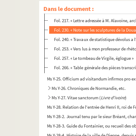
Fol. 194. « Notice nécrologique sur le généra
Dans le document :
Fol. 200. « Observations sur l'achèvement d
Fol. 217. « Lettre adressée à M. Alavoine, arc
Fol. 230. « Note sur les sculptures de la Do
Fol. 240. « Travaux de statistique dévolus a
Fol. 253. « Vers lus à mon professeur de rhé
Fol. 257. « Le tombeau de Virgile, églogue »
Fol. 266. « Table générale des pièces transcr
Ms Y-25. Officium ad visitandum infirmos pro
Ms Y-26. Chroniques de Normandie, etc.
Ms Y-27. Vitae sanctorum (
Livre d'ivoire
)
Ms Y-28. Relation de l'entrée de Henri II, roi de 
Ms Y-28-2. Journal tenu par le sieur Bréant, char
Ms Y-28-3. Guide du Fontainier, ou recueil des ob
Ms Y-28-4. Histoire de la ville de Dieppe, depu