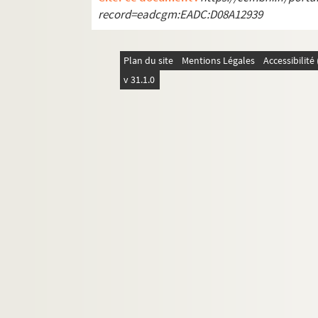
Ms Y-43 *. Correspondance de E. H. Langlois
record=eadcgm:EADC:D08A12939
Ms Y-44. Cartulaire de l'église cathédrale de Ro
Ms Y-45. Coup d'œil sur l'état ancien et présen
Plan du site
Mentions Légales
Accessibilit
Ms Y-46. Breviarium Fiscannense, cum calendar
v 31.1.0
ae
Ms Y-47. Missale ad usum monasterii S
Cathar
Ms Y-48. Les vies des saints abbés et religieux 
Ms Y-49 a. Notice historique et monumentale sur
Ms Y-49. Vie de S. Ouen, en latin et en français, 
Ms Y-50. Missale Rothomagense
Ms Y-51. Cartulaire de l'abbaye de Fécamp
Ms Y-52. Cartulaire de l'abbaye de Saint-George
Ms Y-53. Inventaire du chartrier de l'abbaye d
Ms Y-54. Chants royaux sur l'Immaculée Conce
Ms Y-55. Histoire de l'establissement de la C
Ms Y-56. Chronique française, dite de Guillaum