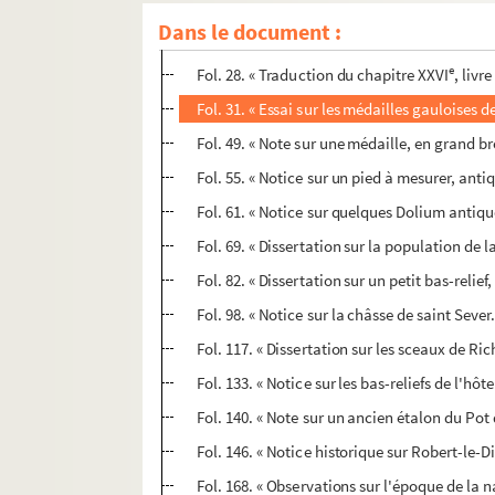
Fol. 17. « Examen d'un passage de Pline rela
Dans le document :
Fol. 21. « Examen de deux passages de Pline re
e
Fol. 28. « Traduction du chapitre XXVI
, livr
Fol. 31. « Essai sur les médailles gauloises 
Fol. 49. « Note sur une médaille, en grand b
Fol. 55. « Notice sur un pied à mesurer, anti
Fol. 61. « Notice sur quelques Dolium antiqu
Fol. 69. « Dissertation sur la population de
Fol. 82. « Dissertation sur un petit bas-relie
Fol. 98. « Notice sur la châsse de saint Sever
Fol. 117. « Dissertation sur les sceaux de R
Fol. 133. « Notice sur les bas-reliefs de l'h
Fol. 140. « Note sur un ancien étalon du Pot
Fol. 146. « Notice historique sur Robert-le-D
Fol. 168. « Observations sur l'époque de la