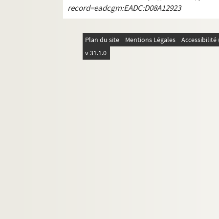
Ms Y-31. Observations tant générales que parti
record=eadcgm:EADC:D08A12923
Ms Y-32. Extrait de divers registres (tant ordina
Ms Y-33. Chartrier de la Chambre des comptes
Plan du site
Mentions Légales
Accessibilit
Ms Y-33 a. J. P. Bion. Statistique de Normanville
v 31.1.0
Ms Y-34. Obituaire de la cathédrale de Rouen
Ms Y-35. Observations médicales recueillies à l
Ms Y-36. Obituarium S. Michaelis de Ulteriori
Ms Y-37. Statuts d'une confrérie de prêtres du
Ms Y-38. Recueil factice
Ms Y-39. Singularités de la province de Normandi
Ms Y-40. Rituale Ebroicense
Ms Y-41. Vitae sanctorum (Livre noir)
Ms Y-42. Obituarium prioratus beatae Mariae
Ms Y-43. Dictionnaire historique et critique des
Ms Y-43 a. Calendrier des hommes illustres de la