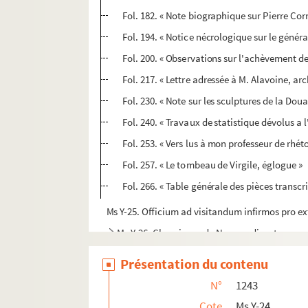
Fol. 182. « Note biographique sur Pierre Corn
Fol. 194. « Notice nécrologique sur le généra
Fol. 200. « Observations sur l'achèvement d
Fol. 217. « Lettre adressée à M. Alavoine, arc
Fol. 230. « Note sur les sculptures de la Do
Fol. 240. « Travaux de statistique dévolus a
Fol. 253. « Vers lus à mon professeur de rhé
Fol. 257. « Le tombeau de Virgile, églogue »
Fol. 266. « Table générale des pièces transcr
Ms Y-25. Officium ad visitandum infirmos pro
Ms Y-26. Chroniques de Normandie, etc.
Ms Y-27. Vitae sanctorum (
Livre d'ivoire
)
Présentation du contenu
Ms Y-28. Relation de l'entrée de Henri II, roi de 
N°
1243
Ms Y-28-2. Journal tenu par le sieur Bréant, char
Cote
Ms Y-24