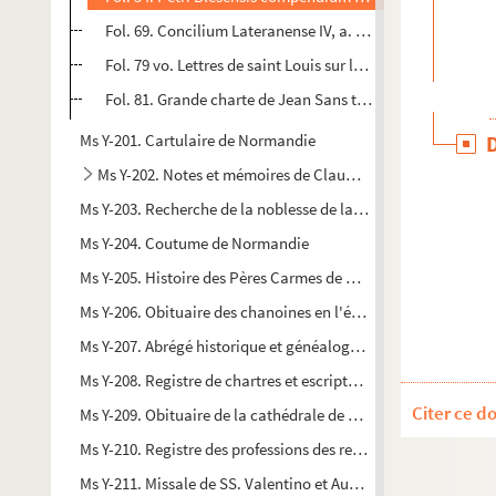
Fol. 69. Concilium Lateranense IV, a. 1215. « Firmiter cred
Fol. 79 vo. Lettres de saint Louis sur les Juifs
Fol. 81. Grande charte de Jean Sans terre
Ms Y-201. Cartulaire de Normandie
Ms Y-202. Notes et mémoires de Claude Groulart, premier 
Ms Y-203. Recherche de la noblesse de la généralité de Caen,
Ms Y-204. Coutume de Normandie
Ms Y-205. Histoire des Pères Carmes de Roüen, recueillie par l
Ms Y-206. Obituaire des chanoines en l'église N.-D. de Rouan
Ms Y-207. Abrégé historique et généalogique des seigneurs et
Ms Y-208. Registre de chartres et escriptures du prieuré de Mar
Citer ce d
Ms Y-209. Obituaire de la cathédrale de Rouen
Ms Y-210. Registre des professions des religieuses Dominicai
Ms Y-211. Missale de SS. Valentino et Austreberta. Missae votiv