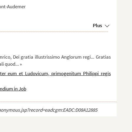
 Pont-Audemer
Plus
ico, Dei gratia illustrissimo Anglorum regi... Gratias
li quod... »
ter eum et Ludovicum, primogenitum Philippi regis
dium in Job
ct_anonymous.jsp?record=eadcgm:EADC:D08A12885