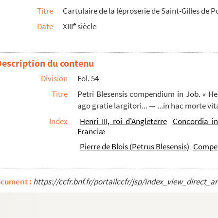
Titre
Cartulaire de la léproserie de Saint-Gilles de
imus et simpliciter confitemur... »
e
Date
XIII
siècle
Description du contenu
président au parlement de Rouen
Division
Fol. 54
 par Chamillard, 1666-1670
Titre
Petri Blesensis compendium in Job. « Henr
ago gratie largitori... — ...in hac morte vita
Index
Henri III, roi d'Angleterre
Concordia in
re
e R. P. M
Estienne Gueroult, docteur en théolo...
Franciæ
, pour maistre Marin Le Pigny, docteur en médecine...
Pierre de Blois (Petrus Blesensis)
Compen
 des dames d'Estrepagny depuis l'an 1100 jusqu'en ...
coussis, fait par Domp Guillaume La Vieille, pr...
ocument :
https://ccfr.bnf.fr/portailccfr/jsp/index_view_dire
nes Emmurées de Rouen, du 8 septembre 1692 au 8 av...
a
ae de S. Spiritu et S
. Maria. Ritus extremae u...