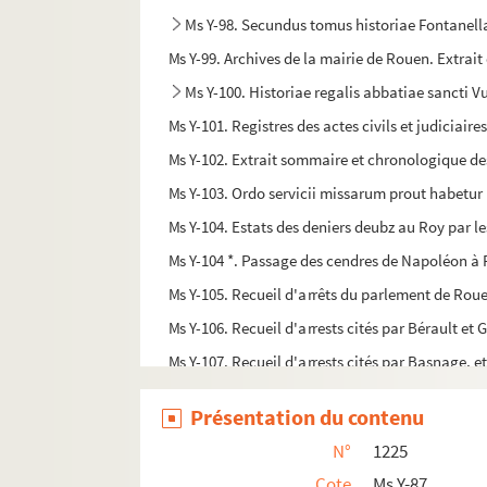
Ms Y-98. Secundus tomus historiae Fontanell
Ms Y-99. Archives de la mairie de Rouen. Extrait 
Ms Y-100. Historiae regalis abbatiae sancti
Ms Y-101. Registres des actes civils et judiciaires
Ms Y-102. Extrait sommaire et chronologique des 
Ms Y-103. Ordo servicii missarum prout habetur 
Ms Y-104. Estats des deniers deubz au Roy par les 
Ms Y-104 *. Passage des cendres de Napoléon à R
Ms Y-105. Recueil d'arrêts du parlement de Rou
Ms Y-106. Recueil d'arrests cités par Bérault et 
Ms Y-107. Recueil d'arrests cités par Basnage, et
Ms Y-108. Breve per totum annum secundum 
Présentation du contenu
Ms Y-109. Vitae sanctorum et Sermones
N°
1225
Ms Y-110. Ordinarius ecclesiae Rothomagens
Cote
Ms Y-87