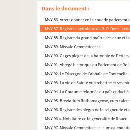
Ms Y-84. Placita Scacarii Rothomagensis
Dans le document :
Ms Y-85. Conférences des avocats du Parlement 
Ms Y-86. Arretz donnez en la cour de parlement 
Ms Y-87. Registre capitulaire du R. P. Dom Jac
Ms Y-88. Registre du grand maître des eaux et fo
Ms Y-89. Missale Gemmeticense
Ms Y-90. Gages pleges de la baronnie de Périers
Ms Y-91. Abrégé historique du Parlement de Roü
Ms Y-92. Le Trisergon de l'abbaïe de Fontenelle
Ms Y-93. La vie de Sainte Austreberthe et ses mira
Ms Y-94. La Coutume réformée du païs et duché
Ms Y-95. Breviarium Rothomagense, cum calen
Ms Y-96. Registre des pleges de la seigneurie et c
Ms Y-96 a. Nobiliaire de la généralité de Rouen
Ms Y-97. Missale Gemmeticense, cum calendari