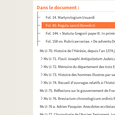
Fol. 1. Ordo officiorum ad usum Fontanell
Dans le document :
Fol. 8. Calendarium ad usum Fontanellens
Fol. 14. Martyrologium Usuardi
Fol. 80. Regula sancti Benedicti
Fol. 144. « Statuta Gregorii pape IX. In pr
Fol. 158 vo. Rubricae variae. « De adventu
Ms U-70. Histoire de l'Hérésie, depuis l'an 1374
Ms U-71. Flavii Josephi
Antiquitatum Judaic
Ms U-72. Mémoire du département des trois Ev
Ms U-73. Histoire des hommes illustres par sai
Ms U-74. Recueil d'ouvrages relatifs à l'histo
Ms U-75. Réflexions sur le gouvernement de Fra
Ms U-76. Breviarium chronologicum ordinis 
Ms U-76 a. Adrien Pasquier. Anecdotes ecclésiast
Ms U-77. Chronologie de l'Ancien Testament, ju