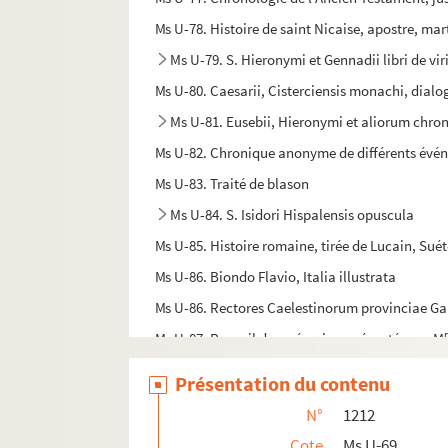
Ms U-78. Histoire de saint Nicaise, apostre, ma
Ms U-79. S. Hieronymi et Gennadii libri de viri
Ms U-80. Caesarii, Cisterciensis monachi, dial
Ms U-81. Eusebii, Hieronymi et aliorum chro
Ms U-82. Chronique anonyme de différents événe
Ms U-83. Traité de blason
Ms U-84. S. Isidori Hispalensis opuscula
Ms U-85. Histoire romaine, tirée de Lucain, Suét
Ms U-86. Biondo Flavio, Italia illustrata
Ms U-86. Rectores Caelestinorum provinciae Ga
Ms U-87. Recueil des mémoires présentés par M
Ms U-88. Réflexions sur l'histoire de France, en
Présentation du contenu
Ms U-89. Mémoires abrégés concernans l'histo
N°
1212
Ms U-90. Boulainvilliers, Lettres critiques sur 
Cote
Ms U-69