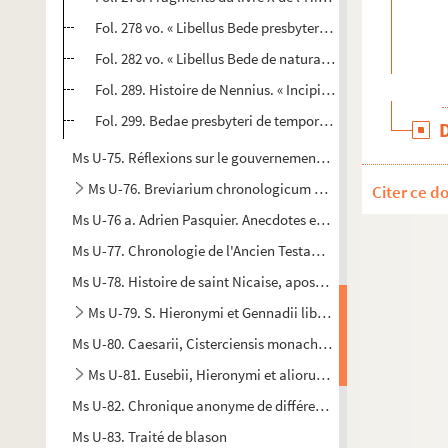
Fol. 278 vo. « Libellus Bede presbyteri de temporibus mi
Fol. 282 vo. « Libellus Bede de natura mundi. De quadrifari
Fol. 289. Histoire de Nennius. « Incipit liber Gilde sapient
Fol. 299. Bedae presbyteri de temporibus liber
Ms U-75. Réflexions sur le gouvernement de France (1731-174
Ms U-76. Breviarium chronologicum ordinis fratrum Mino
Citer ce d
Ms U-76 a. Adrien Pasquier. Anecdotes ecclésiastiques, ou les 
Ms U-77. Chronologie de l'Ancien Testament, jusqu'à Jésus-C
Ms U-78. Histoire de saint Nicaise, apostre, martyr et patron
Ms U-79. S. Hieronymi et Gennadii libri de viris illustribus
Ms U-80. Caesarii, Cisterciensis monachi, dialogorum libri 
Ms U-81. Eusebii, Hieronymi et aliorum chronica
Ms U-82. Chronique anonyme de différents événements arrivés 
Ms U-83. Traité de blason