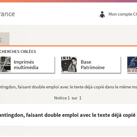
rance
Mon compte C
, augmentés des quatre autres suivantz, traitant...
E
diacono, edita anno gratiae 1135
CHERCHES CIBLÉES
qui supersunt
Imprimés
Base
inistres
multimédia
Patrimoine
tingdon, faisant double emploi avec le texte déjà copié dans le même manusc
priores
Notice
1 sur 1
seiller au Parlement de Normandie, composant sa b...