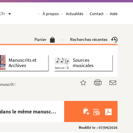
CFr
À propos
Actualités
Contact
Aide
Panier
Recherches récentes
Manuscrits et
Sources
Archives
musicales
rit fol. 160-166. « ...delatoriis hamis intercipiebat... — ...et animi per
Fragments du livre X de l'Histoire de Henri de Huntingdon, faisant double emploi avec le texte déjà copié dans le même manuscrit fol. 160-166. « ...delatoriis hamis intercipiebat... — ...et animi pericula non reformidantis fuerit »
Modifié le : 07/04/2026