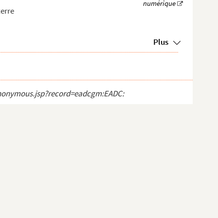
terre
Plus
t_anonymous.jsp?record=eadcgm:EADC: