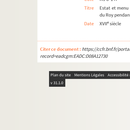
Titre
Estat et menu 
du Roy pendant
e
Date
XVII
siècle
Citer ce document :
https://ccfr.bnf.fr/por
record=eadcgm:EADC:D08A12730
Plan du site
Mentions Légales
Accessibilit
v 31.1.0