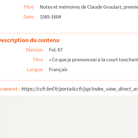
Titre
Notes et mémoires de Claude Groulart, premi
orsqu'ils me receurent premier president, le 6 av...
Date
1585-1604
e, le premier juin 1585 »
97 »
Description du contenu
Division
Fol. 67
Titre
« Ce que je prononceai à la court touchant 
1585, par lequel fust dit que la mere par son te...
Langue
Français
ciers »
588 »
ocument :
https://ccfr.bnf.fr/portailccfr/jsp/index_view_dire
 Estas, le 10 septembre 1586 »
t
 S
Ouen »
s Fossés, l'an 1586 »
Rouan, le 13 juin 1588 »