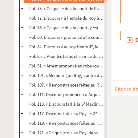
Fol. 75. « Ce que je di à la court de Parlement [de Rouen] l
Fol. 77. Discours « à l'entrée du Roy à Rouen. 1596 »
Fol. 78. « Ce que je di a la court, y estant mons. de Joyeus
Fol. 80. Discours « prononcé à la court, le 13 novembre 15
e
Fol. 84. Discours « au roy Henry 4
, le 23 aoust 1603 »
Fol. 85. « Pour les Estas et séance du premier President »
e
Fol. 91. « Arrest prononcé en robe rouge, le 6
de septembre 
Fol. 101. « Mémoire [au Roy] contre des receveurs et finan
Fol. 107. « Remonstrances faites au Roy, le premier juin 1
Citer ce d
Fol. 111. Discours prononcé « à Arques, en l'assemblée des
t
Fol. 113. « Discours fait à la S
Martin 1595 »
Fol. 117. Discours fait « au Roy, le 27 de novembre 1596, à
t
Fol. 119. « Remonstrances faites au roy Henry, à S
Maur de
t
Fol. 121. « Ce que je dis au Roy, dans S
Ouen à sa venue à 