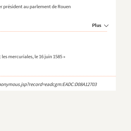
er président au parlement de Rouen
Plus
les mercuriales, le 16 juin 1585 »
ct_anonymous.jsp?record=eadcgm:EADC:D08A12703