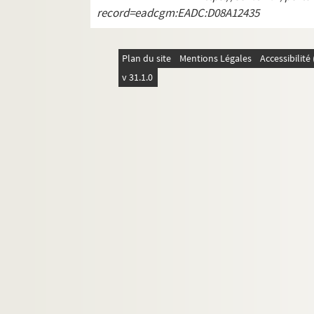
record=eadcgm:EADC:D08A12435
Plan du site
Mentions Légales
Accessibilit
v 31.1.0