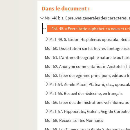
Dans le document :
Ms I-48. Livre de la moralité des nobles et des
Ms I-48 bis. Epreuves generales des caracteres, 
Fol. 48. « Exercitatio alphabetica nova et ut
Ms I-49. S. Isidori Hispalensis opuscula, Bed
Ms I-50. Dissertation sur les fièvres contagieuse
Ms I-51. L'arithmothéographie naturelle ou l'art
Ms I-52. Anonymi commentarius in Aristotelis l
Ms I-53. Liber de regimine principum, editus a 
Ms I-54. Æmilii Macri, Platearii, etc., opusc
Ms I-55. Recueil de médecine, en français
Ms I-56. Liber de administratione vel informati
Ms I-57. Hippocratis, Galeni, Aegidii Corboli
Ms I-58. Recueil sur les Monnaies
Ms I-59. Les Clavicules de Rabbi Salomon tradu