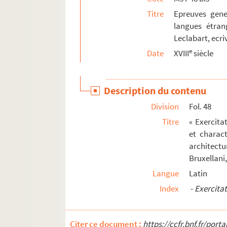
Ms I-74. Traité d'Artillerie et de Pyrotechnie m
Titre
Epreuves gene
langues étran
Leclabart, ecri
e
Date
XVIII
siècle
Description du contenu
Division
Fol. 48
Titre
« Exercita
et charact
architectu
Bruxellani
Langue
Latin
Index
-
Exercita
Citer ce document :
https://ccfr.bnf.fr/por