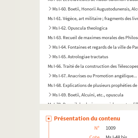
Ms I-60. Boetii, Honorii Augustodunensis, Alc
Ms I-61. Végèce, art militaire ; fragments des livre
Ms I-62. Opuscula theologica
Ms I-63. Recueil de maximes morales des Philo
Ms I-64. Fontaines et regards de la ville de P
Ms I-65. Astrologiae tractatus
Ms I-66. Traité de la construction des Télescope
Ms I-67. Anacrises ou Promotion angélique... o
Ms I-68. Explications de plusieurs prophéties 
Ms I-69. Boetii, Alcuini, etc., opuscula
Ms I-70. Recueil de plusieurs remèdes contre di
r
Ms I-71. Cours de Chimie, par Mons
Berlet, l'an
Présentation du contenu
Ms I-72. Suplément à un Dictionnaire de Botan
N°
1009
Ms I-73. Traicté compendieux de la couronne ar
Cote
Ms I-48 bis