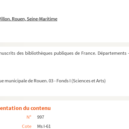
 systématique de Tournefort, combiné avec celui de L...
Villon. Rouen, Seine-Maritime
iste de plantes médicinales
 Jacobo Thillaye, mercatori
tin des termes d'histoire naturelle
rerum
uscrits des bibliothèques publiques de France. Départements —
e sur le gieu des eschés, translaté de latin en ...
e municipale de Rouen. 03 - Fonds I (Sciences et Arts)
ueil d'alphabets des langues étrangeres, copiés d'aprè...
m ratione, chronicon, etc.
 de Haslar, près Portsmouth, le 5 juin 1761
entation du contenu
r les nombres par M. D. L. B. 1693
N°
997
a et metaphysica
Cote
Ms I-61