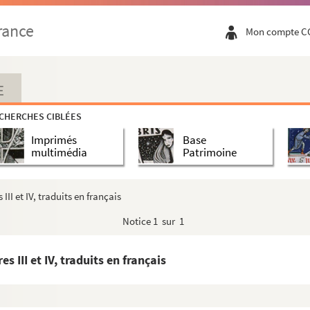
rance
Mon compte C
E
CHERCHES CIBLÉES
n à l'Exposition universelle de Paris, 1878
Imprimés
Base
multimédia
Patrimoine
 III et IV, traduits en français
Notice
1 sur 1
es III et IV, traduits en français