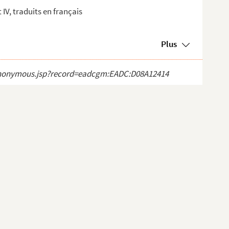
t IV, traduits en français
Plus
ct_anonymous.jsp?record=eadcgm:EADC:D08A12414