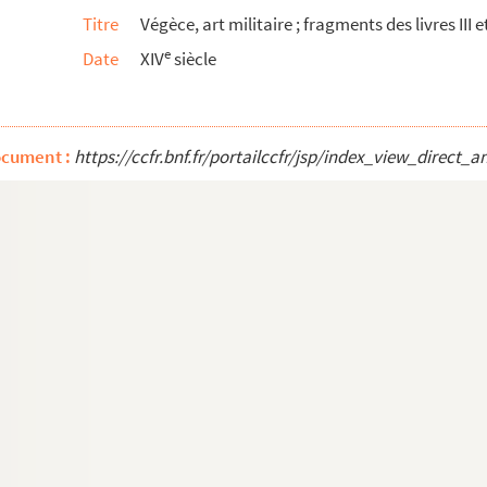
 Romano, ordinis fratrum heremitarum sancti Augus...
Titre
Végèce, art militaire ; fragments des livres III e
e
Date
XIV
siècle
puscula medica
ocument :
https://ccfr.bnf.fr/portailccfr/jsp/index_view_dire
r
nt du texte hebreu en françois par M
Pierre Moris...
gustini opuscula
raduits en français
campagne. 1730
t curieux pour servir d'instruction et de guide po...