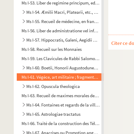
Ms I-53. Liber de regimine principum, editus a fratre Egidio
Ms I-54. Æmilii Macri, Platearii, etc., opuscula medica
Ms I-55. Recueil de médecine, en français
Ms I-56. Liber de administratione vel informatione principum
Ms I-57. Hippocratis, Galeni, Aegidii Corboliensis, etc., o
Citer ce d
Ms I-58. Recueil sur les Monnaies
Ms I-59. Les Clavicules de Rabbi Salomon traduites exacteme
Ms I-60. Boetii, Honorii Augustodunensis, Alcuini et S. Au
Ms I-61. Végèce, art militaire ; fragments des livres III et IV, t
Ms I-62. Opuscula theologica
Ms I-63. Recueil de maximes morales des Philosophes
Ms I-64. Fontaines et regards de la ville de Paris et de la 
Ms I-65. Astrologiae tractatus
Ms I-66. Traité de la construction des Télescopes
Ms I-67. Anacrises ou Promotion angélique... ouvrage rare e