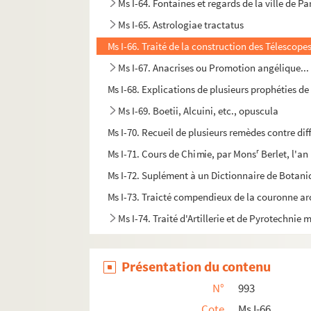
Ms I-64. Fontaines et regards de la ville de P
Ms I-65. Astrologiae tractatus
Ms I-66. Traité de la construction des Télescope
Ms I-67. Anacrises ou Promotion angélique... o
Ms I-68. Explications de plusieurs prophéties 
Ms I-69. Boetii, Alcuini, etc., opuscula
Ms I-70. Recueil de plusieurs remèdes contre di
r
Ms I-71. Cours de Chimie, par Mons
Berlet, l'an
Ms I-72. Suplément à un Dictionnaire de Botan
Ms I-73. Traicté compendieux de la couronne ar
Ms I-74. Traité d'Artillerie et de Pyrotechnie m
Présentation du contenu
N°
993
Cote
Ms I-66