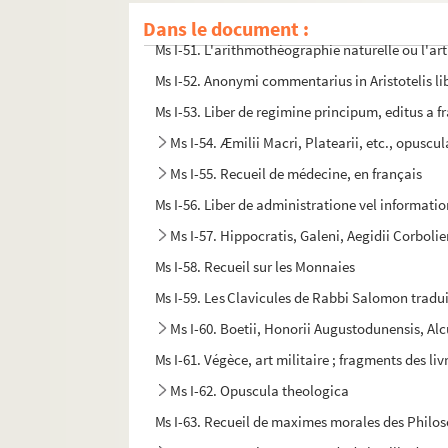
Ms I-50. Dissertation sur les fièvres contagieuse
Dans le document :
Ms I-51. L'arithmothéographie naturelle ou l'art
Ms I-52. Anonymi commentarius in Aristotelis l
Ms I-53. Liber de regimine principum, editus a 
Ms I-54. Æmilii Macri, Platearii, etc., opusc
Ms I-55. Recueil de médecine, en français
Ms I-56. Liber de administratione vel informati
Ms I-57. Hippocratis, Galeni, Aegidii Corboli
Ms I-58. Recueil sur les Monnaies
Ms I-59. Les Clavicules de Rabbi Salomon tradu
Ms I-60. Boetii, Honorii Augustodunensis, Alc
Ms I-61. Végèce, art militaire ; fragments des livre
Ms I-62. Opuscula theologica
Ms I-63. Recueil de maximes morales des Philo