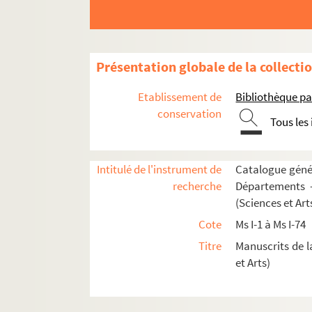
Ms I-37. Senecae ad Lucilium epistolae, etc.
Ms I-38. Guillaume Budé. De l'institution du pri
Ms I-39. Aristotelis Ethica et Rhetorica
Présentation globale de la collecti
Ms I-40. Aristotelis Ethicorum libri X.
Ms I-41 et 42. Histoire des plantes, distribuée s
Etablissement de
Bibliothèque pa
Ms I-43. Botanique
conservation
Tous les
Ms I-43 *. Extraits de manuscrits relatifs à la B
Ms I-44. Fundamenta Botanica, Rothomagi, 1782
Intitulé de l'instrument de
Catalogue génér
Ms I-44 a. Leturquier de Longchamps. Dictionnair
recherche
Départements —
Ms I-45. Bartholomaei de Glanvilla. Liber de pr
(Sciences et Art
Ms I-46. Aristotelis Topica et Analytica priora
Cote
Ms I-1 à Ms I-74
Ms I-47. Cours de Chimie
Titre
Manuscrits de l
Ms I-48. Livre de la moralité des nobles et des
et Arts)
Ms I-48 bis. Epreuves generales des caractere
Ms I-49. S. Isidori Hispalensis opuscula, Bed