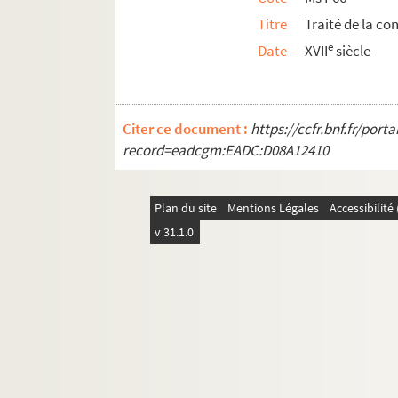
Titre
Traité de la co
e
Date
XVII
siècle
Citer ce document :
https://ccfr.bnf.fr/por
record=eadcgm:EADC:D08A12410
Plan du site
Mentions Légales
Accessibilit
v 31.1.0