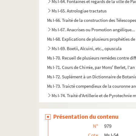
Ms I-64. Fontaines et regards de la ville de P
Ms I-65. Astrologiae tractatus
Ms I-66. Traité de la construction des Télescope
Ms I-67. Anacrises ou Promotion angélique... o
Ms I-68. Explications de plusieurs prophéties 
Ms I-69. Boetii, Alcuini, etc., opuscula
Ms I-70. Recueil de plusieurs remèdes contre di
r
Ms I-71. Cours de Chimie, par Mons
Berlet, l'an
Ms I-72. Suplément à un Dictionnaire de Botan
Ms I-73. Traicté compendieux de la couronne ar
Ms I-74. Traité d'Artillerie et de Pyrotechnie m
Présentation du contenu
N°
979
Cote
Ms I-54