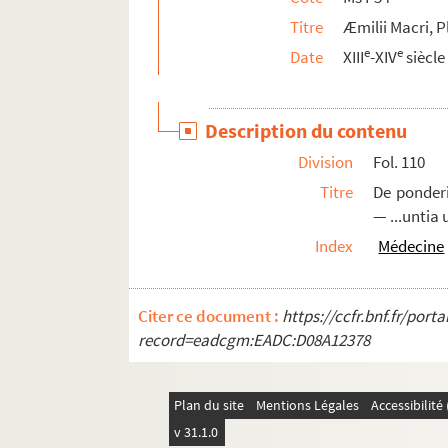
Titre
Æmilii Macri, P
e
e
Date
XIII
-XIV
siècle
Description du contenu
Division
Fol. 110
Titre
De ponderi
— ...untia 
Index
Médecine
Citer ce document :
https://ccfr.bnf.fr/por
record=eadcgm:EADC:D08A12378
Plan du site
Mentions Légales
Accessibilit
v 31.1.0