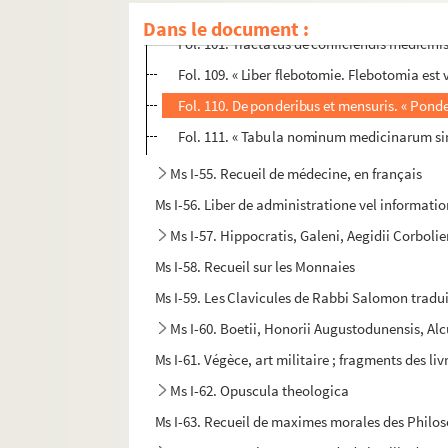
Fol. 93. Tractatus de simplicibus medicamen
Dans le document :
Fol. 101. Tractatus de conficiendis medicini
Fol. 109. « Liber flebotomie. Flebotomia est ve
Fol. 110. De ponderibus et mensuris. « Pond
Fol. 111. « Tabula nominum medicinarum si
Ms I-55. Recueil de médecine, en français
Ms I-56. Liber de administratione vel informati
Ms I-57. Hippocratis, Galeni, Aegidii Corboli
Ms I-58. Recueil sur les Monnaies
Ms I-59. Les Clavicules de Rabbi Salomon tradu
Ms I-60. Boetii, Honorii Augustodunensis, Alc
Ms I-61. Végèce, art militaire ; fragments des livre
Ms I-62. Opuscula theologica
Ms I-63. Recueil de maximes morales des Philo