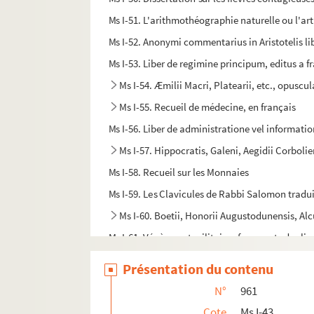
Ms I-51. L'arithmothéographie naturelle ou l'art
Ms I-52. Anonymi commentarius in Aristotelis l
Ms I-53. Liber de regimine principum, editus a 
Ms I-54. Æmilii Macri, Platearii, etc., opusc
Ms I-55. Recueil de médecine, en français
Ms I-56. Liber de administratione vel informati
Ms I-57. Hippocratis, Galeni, Aegidii Corboli
Ms I-58. Recueil sur les Monnaies
Ms I-59. Les Clavicules de Rabbi Salomon tradu
Ms I-60. Boetii, Honorii Augustodunensis, Alc
Ms I-61. Végèce, art militaire ; fragments des livre
Ms I-62. Opuscula theologica
Présentation du contenu
Ms I-63. Recueil de maximes morales des Philo
N°
961
Ms I-64. Fontaines et regards de la ville de P
Cote
Ms I-43