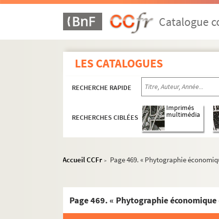
Ms I-14. Hortus amoenissimus, continens... ra
Catalogue co
Ms I-15. Aristotelis opuscula
Ms I-16. Gisleberti Anglici compendium medici
Ms I-17. Traité de Trigonométrie et de Fortificat
LES CATALOGUES
Ms I-18. Recueil sur les Monnaies
RECHERCHE RAPIDE
Ms I-19. Jean de Souabe. Horloge de Sapienc
Ms I-20. Jacobi Magni Sophologium
Imprimés
multimédia
RECHERCHES CIBLÉES
Ms I-21. Anonymi commentarius in Aristotelem
r
Ms I-22. Portefeuille inédit de M
l'abbé Dicquema
Ms I-23. Recueil de traités et de pièces concernan
Accueil CCFr
Page 469. « Phytographie économique 
>
Ms I-24. S. Gregorii Magni Moralium in Job libri 
Ms I-25. Livre de la moralité des nobles hommes
Ms I-26. Platearii, Nicolai Praepositi, Roger
Ms I-27. Cours de Mathématiques