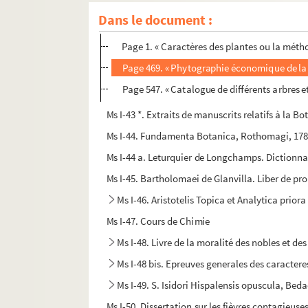
Dans le document :
Ms I-43. Botanique
Page 1. « Caractères des plantes ou la méthod
Page 469. « Phytographie économique de la L
Page 547. « Catalogue de différents arbres et
Ms I-43 *. Extraits de manuscrits relatifs à la B
Ms I-44. Fundamenta Botanica, Rothomagi, 1782
Ms I-44 a. Leturquier de Longchamps. Dictionnair
Ms I-45. Bartholomaei de Glanvilla. Liber de pr
Ms I-46. Aristotelis Topica et Analytica priora
Ms I-47. Cours de Chimie
Ms I-48. Livre de la moralité des nobles et des
Ms I-48 bis. Epreuves generales des caractere
Ms I-49. S. Isidori Hispalensis opuscula, Bed
Ms I-50. Dissertation sur les fièvres contagieuse