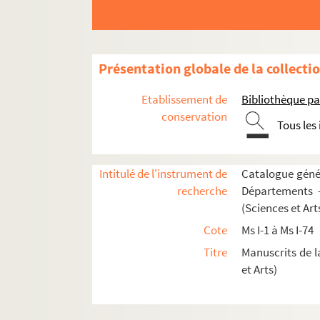
Ms I-37. Senecae ad Lucilium epistolae, etc.
Ms I-38. Guillaume Budé. De l'institution du pri
Ms I-39. Aristotelis Ethica et Rhetorica
Présentation globale de la collecti
Ms I-40. Aristotelis Ethicorum libri X.
Ms I-41 et 42. Histoire des plantes, distribuée s
Etablissement de
Bibliothèque pa
Ms I-43. Botanique
conservation
Tous les
Ms I-43 *. Extraits de manuscrits relatifs à la B
Ms I-44. Fundamenta Botanica, Rothomagi, 1782
Intitulé de l'instrument de
Catalogue génér
Ms I-44 a. Leturquier de Longchamps. Dictionnair
recherche
Départements —
Ms I-45. Bartholomaei de Glanvilla. Liber de pr
(Sciences et Art
Ms I-46. Aristotelis Topica et Analytica priora
Cote
Ms I-1 à Ms I-74
Ms I-47. Cours de Chimie
Titre
Manuscrits de l
Ms I-48. Livre de la moralité des nobles et des
et Arts)
Ms I-48 bis. Epreuves generales des caractere
Ms I-49. S. Isidori Hispalensis opuscula, Bed