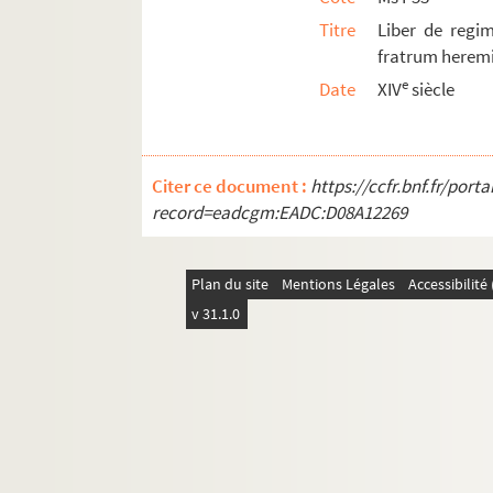
Titre
Liber de regim
fratrum heremi
e
Date
XIV
siècle
Citer ce document :
https://ccfr.bnf.fr/por
record=eadcgm:EADC:D08A12269
Plan du site
Mentions Légales
Accessibilit
v 31.1.0