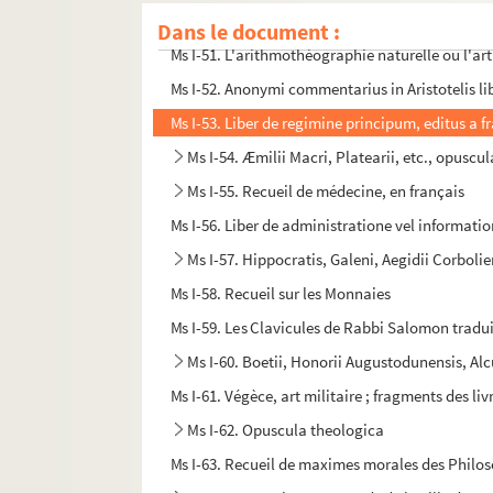
Ms I-50. Dissertation sur les fièvres contagieuse
Dans le document :
Ms I-51. L'arithmothéographie naturelle ou l'art
Ms I-52. Anonymi commentarius in Aristotelis l
Ms I-53. Liber de regimine principum, editus a 
Ms I-54. Æmilii Macri, Platearii, etc., opusc
Ms I-55. Recueil de médecine, en français
Ms I-56. Liber de administratione vel informati
Ms I-57. Hippocratis, Galeni, Aegidii Corboli
Ms I-58. Recueil sur les Monnaies
Ms I-59. Les Clavicules de Rabbi Salomon tradu
Ms I-60. Boetii, Honorii Augustodunensis, Alc
Ms I-61. Végèce, art militaire ; fragments des livre
Ms I-62. Opuscula theologica
Ms I-63. Recueil de maximes morales des Philo