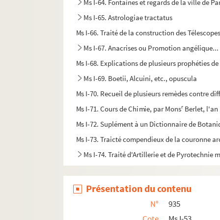
Ms I-64. Fontaines et regards de la ville de P
Ms I-65. Astrologiae tractatus
Ms I-66. Traité de la construction des Télescope
Ms I-67. Anacrises ou Promotion angélique... o
Ms I-68. Explications de plusieurs prophéties 
Ms I-69. Boetii, Alcuini, etc., opuscula
Ms I-70. Recueil de plusieurs remèdes contre di
r
Ms I-71. Cours de Chimie, par Mons
Berlet, l'an
Ms I-72. Suplément à un Dictionnaire de Botan
Ms I-73. Traicté compendieux de la couronne ar
Ms I-74. Traité d'Artillerie et de Pyrotechnie m
Présentation du contenu
N°
935
Cote
Ms I-53