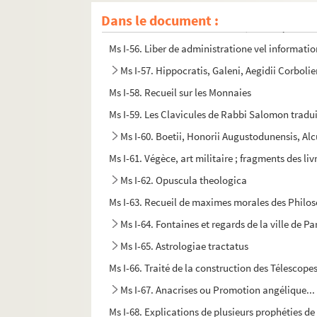
Ms I-54. Æmilii Macri, Platearii, etc., opusc
Dans le document :
Ms I-55. Recueil de médecine, en français
Ms I-56. Liber de administratione vel informati
Ms I-57. Hippocratis, Galeni, Aegidii Corboli
Ms I-58. Recueil sur les Monnaies
Ms I-59. Les Clavicules de Rabbi Salomon tradu
Ms I-60. Boetii, Honorii Augustodunensis, Alc
Ms I-61. Végèce, art militaire ; fragments des livre
Ms I-62. Opuscula theologica
Ms I-63. Recueil de maximes morales des Philo
Ms I-64. Fontaines et regards de la ville de P
Ms I-65. Astrologiae tractatus
Ms I-66. Traité de la construction des Télescope
Ms I-67. Anacrises ou Promotion angélique... o
Ms I-68. Explications de plusieurs prophéties 