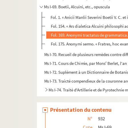
Ms I-69. Boetii, Alcuini, etc., opuscula
Fol. 1. « Anicii Manlii Severini Boetii V. C. e
Fol. 154. « Ars dialetica Alcuini philosoph
Fol. 169. Anonymi tractatus de grammatica.
Fol. 175. Anonymi sermo. « Fratres, hoc eva
Ms I-70. Recueil de plusieurs remèdes contre di
r
Ms I-71. Cours de Chimie, par Mons
Berlet, l'an
Ms I-72. Suplément à un Dictionnaire de Botan
Ms I-73. Traicté compendieux de la couronne ar
Ms I-74. Traité d'Artillerie et de Pyrotechnie m
Présentation du contenu
N°
932
Cote
Ms I-69