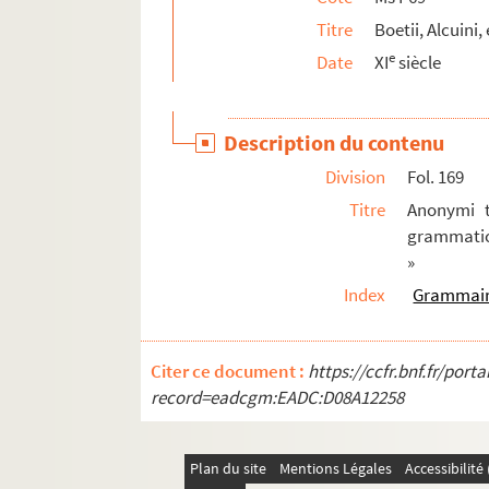
Titre
Boetii, Alcuini,
e
Date
XI
siècle
Description du contenu
Division
Fol. 169
Titre
Anonymi t
grammatica
»
Index
Grammai
Citer ce document :
https://ccfr.bnf.fr/por
record=eadcgm:EADC:D08A12258
Plan du site
Mentions Légales
Accessibilit