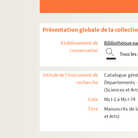
Fol. 115. Ejusdem de caelo et mundo libri IV
Fol. 140. Ejusdem de generatione et corruptio
Fol. 152 vo. Ejusdem Meteororum libri IV
Présentation globale de la collecti
Fol. 186. Ejusdem de anima libri III
Etablissement de
Bibliothèque pa
Fol. 204. Ejusdem liber de sensu et sensato
conservation
Tous les
Fol. 211. Ejusdem liber de memoria et remin
Fol. 213 vo. Ejusdem liber de sompno et vigi
Fol. 219 vo. Ejusdem liber de longitudine et 
Intitulé de l'instrument de
Catalogue génér
recherche
Départements —
Fol. 221. Ejusdem liber de juventute et senect
(Sciences et Art
Fol. 228 vo. Anonymi liber de proprietatib
Cote
Ms I-1 à Ms I-74
Fol. 235. Aristotelis (?) liber de indivisibilibu
Titre
Manuscrits de l
Fol. 237 vo. Anonymi liber de inundatione f
et Arts)
Fol. 239. Aristotelis (?) liber de bona fort
Fol. 241. Ejusdem liber de vegetabilibus et pl