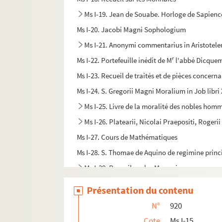
Ms I-19. Jean de Souabe. Horloge de Sapienc
Ms I-20. Jacobi Magni Sophologium
Ms I-21. Anonymi commentarius in Aristotelem
r
Ms I-22. Portefeuille inédit de M
l'abbé Dicquema
Ms I-23. Recueil de traités et de pièces concernan
Ms I-24. S. Gregorii Magni Moralium in Job libri 
Ms I-25. Livre de la moralité des nobles hommes
Ms I-26. Platearii, Nicolai Praepositi, Roger
Ms I-27. Cours de Mathématiques
Ms I-28. S. Thomae de Aquino de regimine princi
Ms I-29. Recueil sur les Monnaies
Ms I-30. Platearii opuscula medica, etc.
Présentation du contenu
Ms I-31. Petri Berchorii reductorii moralis par
N°
920
Ms I-32. Jacques Le Grand. Livre des bonnes m
Cote
Ms I-15