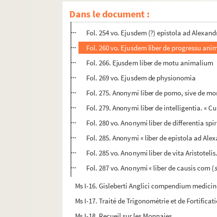
Fol. 245 vo. Ejusdem liber de tribus virtutib
Dans le document :
Fol. 250. Ejusdem liber de coloribus. « Simpl
Fol. 254 vo. Ejusdem (?) epistola ad Alexan
Fol. 260 vo. Ejusdem liber de progressu an
Fol. 266. Ejusdem liber de motu animalium
Fol. 269 vo. Ejusdem de physionomia
Fol. 275. Anonymi liber de pomo, sive de mo
Fol. 279. Anonymi liber de intelligentia. «
Fol. 280 vo. Anonymi liber de differentia spir
Fol. 285. Anonymi « liber de epistola ad Alex
Fol. 285 vo. Anonymi liber de vita Aristoteli
Fol. 287 vo. Anonymi « liber de causis com (
Ms I-16. Gisleberti Anglici compendium medici
Ms I-17. Traité de Trigonométrie et de Fortificat
Ms I-18. Recueil sur les Monnaies