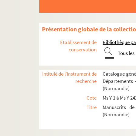
Ms Y-6. Sacramentarium Anglo-Saxonicum (Dit
Ms Y-7.
Benedictionarium anglo-saxonicum
o
Ms Y-8. Monumens civils et religieux et maisons 
Présentation globale de la collecti
Ms Y-9. Missale secundum usum Rothomagense
Etablissement de
Bibliothèque pa
Ms Y-10. Benedictiones, orationes et capitul
conservation
Tous les
Ms Y-11. Dudonis S. Quintini et Willelmi Ge
Ms Y-12. Mémoire sur la généralité de Rouen, p
Ms Y-13. Cartulaire de l'abbaye de Foucarmont
Intitulé de l'instrument de
Catalogue génér
recherche
Départements —
Ms Y-14. Willelmi Gemmeticensis Historia N
(Normandie)
Ms Y-15. Eusebii, Hieronymi et aliorum chron
Cote
Ms Y-1 à Ms Y-24
Ms Y-16. Chantz royaulx présentés au Puy de l'I
Titre
Manuscrits de
Ms Y-17. Chantz royaulx presentés au Puy, fond
(Normandie)
Ms Y-18. Recueil de pièces présentées sur le 
Ms Y-19. Manuale secundum usum Rothomage