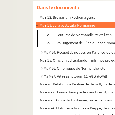
Ms Y-20. Histoire de la mort du roi Richard et
Dans le document :
Ms Y-21. Orationes et capitula, cum calendari
Ms Y-22. Breviarium Rothomagense
Ms Y-23. Jura et statuta Normannie
Fol. 1. Coutume de Normandie, texte latin
Fol. 51 vo. Jugement de l'Échiquier de Nor
Ms Y-24. Recueil de notices sur l'archéologie e
Ms Y-25. Officium ad visitandum infirmos pro
Ms Y-26. Chroniques de Normandie, etc.
Ms Y-27. Vitae sanctorum (
Livre d'ivoire
)
Ms Y-28. Relation de l'entrée de Henri II, roi de 
Ms Y-28-2. Journal tenu par le sieur Bréant, char
Ms Y-28-3. Guide du Fontainier, ou recueil des ob
Ms Y-28-4. Histoire de la ville de Dieppe, depu