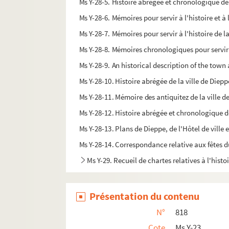
Ms Y-28-5. Histoire abrégée et chronologique de la
Ms Y-28-6. Mémoires pour servir à l'histoire et à l
Ms Y-28-7. Mémoires pour servir à l'histoire de l
Ms Y-28-8. Mémoires chronologiques pour servir à
Ms Y-28-9. An historical description of the town 
Ms Y-28-10. Histoire abrégée de la ville de Dieppe
Ms Y-28-11. Mémoire des antiquitez de la ville d
Ms Y-28-12. Histoire abrégée et chronologique de l
Ms Y-28-13. Plans de Dieppe, de l'Hôtel de ville e
Ms Y-28-14. Correspondance relative aux fêtes d
Ms Y-29. Recueil de chartes relatives à l'hist
Ms Y-30. Clio Rothomagensis, carmen centonicu
Ms Y-31. Observations tant générales que parti
Présentation du contenu
Ms Y-32. Extrait de divers registres (tant ordina
N°
818
Ms Y-33. Chartrier de la Chambre des comptes
Cote
Ms Y-23