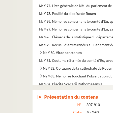
Ms Y-74. Liste générale de MM. du parlement de N
Ms Y-75. Pouillé du diocèse de Rouen
Ms Y-76. Mémoires concernans le comté d'Eu, qu
Ms Y-77. Mémoires concernans le comté d'Eu, sa s
Ms Y-78. Élémens de la statistique du départemen
Ms Y-79. Recueil d'arrets rendus au Parlement d
Ms Y-80. Vitae sanctorum
Ms Y-81. Coutume réformée du comté d'Eu, avec l
Ms Y-82. Obituaire de la cathédrale de Rouen
Ms Y-83. Mémoires touchant l'observation du 
Ms Y-84. Placita Scacarii Rothomagensis
Ms Y-85. Conférences des avocats du Parlement 
Présentation du contenu
Ms Y-86. Arretz donnez en la cour de parlement 
N°
807-810
Ms Y-87. Registre capitulaire du R. P. Dom Jac
Cote
Ms Y-63