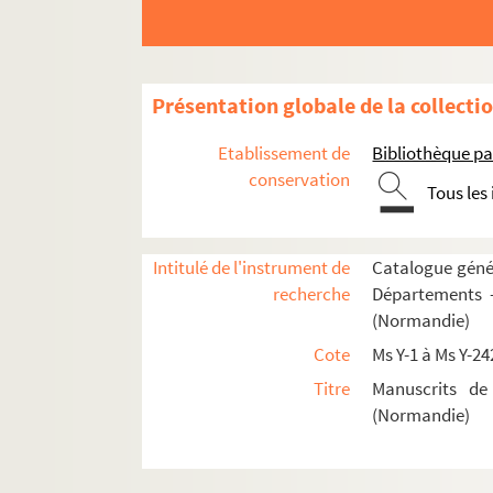
Ms Y-49 a. Notice historique et monumentale sur
Ms Y-49. Vie de S. Ouen, en latin et en français, 
Ms Y-50. Missale Rothomagense
Présentation globale de la collecti
Ms Y-51. Cartulaire de l'abbaye de Fécamp
Etablissement de
Bibliothèque pa
Ms Y-52. Cartulaire de l'abbaye de Saint-George
conservation
Tous les
Ms Y-53. Inventaire du chartrier de l'abbaye d
Ms Y-54. Chants royaux sur l'Immaculée Conce
Ms Y-55. Histoire de l'establissement de la C
Intitulé de l'instrument de
Catalogue génér
recherche
Départements —
Ms Y-56. Chronique française, dite de Guillaum
(Normandie)
Ms Y-57 et 57 a. Notes et pièces concernant div
Cote
Ms Y-1 à Ms Y-24
Ms Y-58. Missale Gemmeticense
Titre
Manuscrits de
Ms Y-59. Armorial de Normandie, par bailliages 
(Normandie)
Ms Y-60. Catalogue des livres de la bibliothèque
Ms Y-61. Catalogue (raisonné et critique) de la 