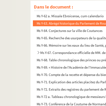
Ms Y-61 A. État des livres, objets d'art, etc., qu
Dans le document :
Ms Y-62. La recherche de la noblesse de Basse-N
Ms Y-62 a. Missale Ebroicense, cum calendario
Ms Y-63. Abrégé historique du Parlement de Rou
Ms Y-64. Conjectures sur la ville de Coutances
Ms Y-65. Recherche des usurpateurs de la qualité
Ms Y-66. Mémoire sur les eaux du lieu de Santé, 
Ms Y-67. Correspondance officielle de MM. de
Ms Y-68. Table chronologique des princes ou pré
Ms Y-69. « Histoire de l'Académie de l'Immaculé
Ms Y-70. Compte de la recette et dépense du bien
Ms Y-71. Explication des articles placitez du Pa
Ms Y-72. Extraits des registres du parlement de
Ms Y-72 a. Tableau chronologique de messieurs l
Ms Y-73. Conférence de la Coutume de Normandi