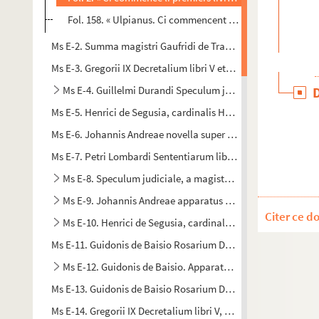
Fol. 158. « Ulpianus. Ci commencent trois parz de quoi li 
Ms E-2. Summa magistri Gaufridi de Trano, sedis apostolice ca
Ms E-3. Gregorii IX Decretalium libri V et Innocentii IV novae 
Ms E-4. Guillelmi Durandi Speculum judiciale et Repertor
Ms E-5. Henrici de Segusia, cardinalis Hostiensis commentariu
Ms E-6. Johannis Andreae novella super sexto libro Decretal
Ms E-7. Petri Lombardi Sententiarum libri IV
Ms E-8. Speculum judiciale, a magistro Guillermo Durant
Ms E-9. Johannis Andreae apparatus super sextum librum 
Citer ce d
Ms E-10. Henrici de Segusia, cardinalis Hostiensis. Summa 
Ms E-11. Guidonis de Baisio Rosarium Decreti
Ms E-12. Guidonis de Baisio. Apparatus sexti libri Decretal
Ms E-13. Guidonis de Baisio Rosarium Decreti
Ms E-14. Gregorii IX Decretalium libri V, cum glossis