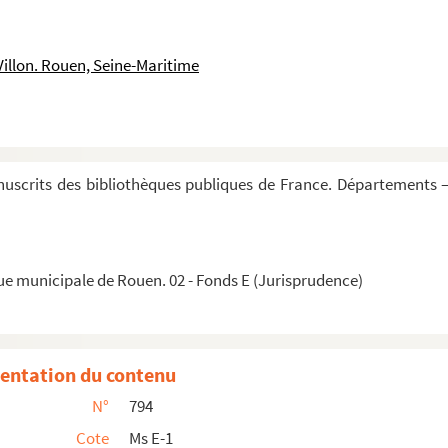
Villon. Rouen, Seine-Maritime
uscrits des bibliothèques publiques de France. Départements —
ue municipale de Rouen. 02 - Fonds E (Jurisprudence)
entation du contenu
N°
794
 en français
Cote
Ms E-1
t tytres est comment doeres doit estre demandez qua...