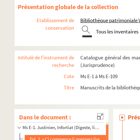
Présentation globale de la collection
Etablissement de
Bibliothèque patrimoniale 
conservation
Tous les inventaires
Intitulé de l'instrument de
Catalogue général des man
recherche
(Jurisprudence)
Cote
Ms E-1 à Ms E-109
Titre
Manuscrits de la bibliothèq
Dans le document :
Prés
Ms E-1 a.
Decretum Gratiani
Ms E-1. Justinien, Infortiat (Digeste, livres XXIV, 3 — XXXVIII),
Fol. 2. « Ci commence li premiers livres d'Enforçade. Cis