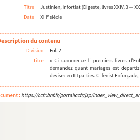
Titre
Justinien, Infortiat (Digeste, livres XXIV, 3 — XX
commencemenz se joint à la fin d'Enforçade et est to...
e
Date
XIII
siècle
rdinalis, super titulis Decretalium
constitutiones
ium
Description du contenu
s in libros III-V Decretalium
Division
Fol. 2
ium
Titre
« Ci commence li premiers livres d'En
demandez quant mariages est departiz. P
devisez en IIII parties. Ci fenist Enforçade,
i compositum
Decretalium domini Bonifacii papae octavi
ocument :
https://ccfr.bnf.fr/portailccfr/jsp/index_view_dire
de titulis Decretalium
ium, etc.