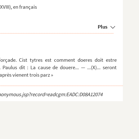
XVIII), en français
Plus
forçade. Cist tytres est comment doeres doit estre
aulus dit : La cause de douere... — ...(X)... seront
 après vienent trois parz »
ct_anonymous.jsp?record=eadcgm:EADC:D08A12074