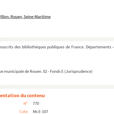
ostel-Dieu de Nostre-Dame de Reims
Villon. Rouen, Seine-Maritime
ula
 mariage et la liberté d'épouser une seconde fe...
uscrits des bibliothèques publiques de France. Départements —
nciles, jusqu'au concile de Gangres
ue municipale de Rouen. 02 - Fonds E (Jurisprudence)
urice, fondée en l'église de Notre-Dame-la-Peti...
entation du contenu
dicti
N°
770
Cote
Ms E-107