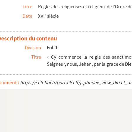
Titre
Règles des religieuses et religieux de l'Ordre 
Parmensis
e
Date
XVI
siècle
ment
 1694
ernardi Parmensis
Description du contenu
Division
Fol. 1
ptiste et de S. Sébastien, fondée en l'église de...
Titre
« Cy commence la reigle des sanctimon
Seigneur, nous, Jehan, par la grace de Di
chorum, etc.
per Innocencium papam quartum correcta, qui sedit ann...
ocument :
https://ccfr.bnf.fr/portailccfr/jsp/index_view_dire
orretta e accresciuta. — Harlem, e se vende a Pa...
'église de S. Ouen de Rouen
t par réponses