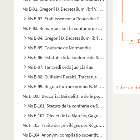
Ms E-91. Gregorii IX Decretalium libri V, cum glosa Bernardi 
Ms E-92. Établissement à Rouen des Filles du Saint-Sacre
Ms E-93. Remarques sur la coutume de Paris, faictes par A. D.
Ms E-94. Gregorii IX Decretalium libri V, etc., cum glosa B
Ms E-95. Coutume de Normandie
Ms E-96. «Statuts de la confrérie du S. Esprit, de S. Jean-Ba
Ms E-97. Tancredi ordo judiciarius
Ms E-98. Guillelmi Peralti. Tractatus de professione mona
Ms E-99. Regula fratrum ordinis B. M. de Monte Carmeli, 
Citer ce d
Ms E-100. Beccaria. Dei delitti e delle pene. Nuova edizione c
Ms E-101. Statuts de la confrérie de S. Vulgan, fondée en l
Ms E-102. Olivier de La Marche, Gages de bataille
Ms E-103. Traité des priviléges des Réguliers, par demandes e
Ms E-104. Anonymi compilatio super titulis Decretalium