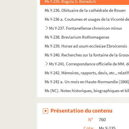
Ms Y-235. Regula S. Benedicti
Ms Y-236. Obituaire de la cathédrale de Rouen
Ms Y-236 a. Coutumes et usages de la Viconté d
Ms Y-237. Fontanellense chronicon minus
Ms Y-238. Breviarium Rothomagense
Ms Y-239. Horae ad usum ecclesiae Ebroicensis
Ms Y-240. Recherches sur la fontaine de la Grosse
Ms Y-241. Correspondance officielle de MM. d
Ms Y-242. Mémoires, rapports, devis, etc., relati
Ms Y-242 a. Un mois en Haute-Normandie (1866),
Ms (NC). Notes historiques, biographiques et bi
Présentation du contenu
N°
760
Cote
Ms Y-235