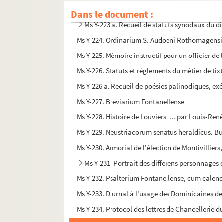
Ms Y-223. Règlements du chapitre de Rouen
Dans le document :
Ms Y-223 a. Recueil de statuts synodaux du 
Ms Y-224. Ordinarium S. Audoeni Rothomagensi
Ms Y-225. Mémoire instructif pour un officier de
Ms Y-226. Statuts et réglements du métier de tixtr
Ms Y-226 a. Recueil de poésies palinodiques, ex
Ms Y-227. Breviarium Fontanellense
Ms Y-228. Histoire de Louviers, ... par Louis-Re
Ms Y-229. Neustriacorum senatus heraldicus. Bu
Ms Y-230. Armorial de l'élection de Montivillier
Ms Y-231. Portrait des differens personnages d
Ms Y-232. Psalterium Fontanellense, cum calen
Ms Y-233. Diurnal à l'usage des Dominicaines de
Ms Y-234. Protocol des lettres de Chancellerie d