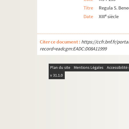
Titre
Regula S. Bene
e
Date
XIII
siècle
Citer ce document :
https://ccfr.bnf.fr/por
record=eadcgm:EADC:D08A11999
Plan du site
Mentions Légales
Accessibilit
v 31.1.0