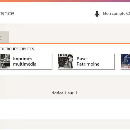
rance
Mon compte C
E
CHERCHES CIBLÉES
Imprimés
Base
multimédia
Patrimoine
Notice
1 sur 1
I), en français
rdinalis, super titulis Decretalium