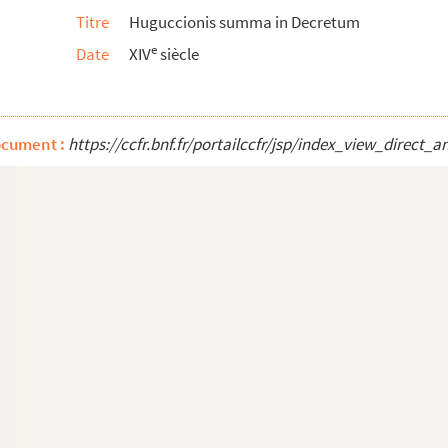
Titre
Huguccionis summa in Decretum
e
Date
XIV
siècle
nis Andreae
ocument :
https://ccfr.bnf.fr/portailccfr/jsp/index_view_dire
um)
 saint Augustin, sur ses écrits et sur les ...
ani, etc.
 du Parlement de Paris, faite aux mois de septe...
tel-Dieu de Paris