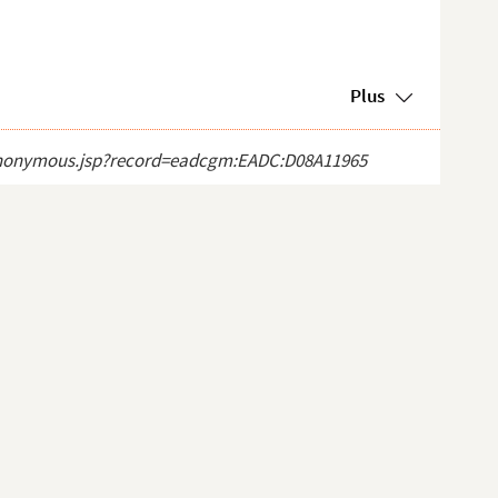
Plus
ct_anonymous.jsp?record=eadcgm:EADC:D08A11965