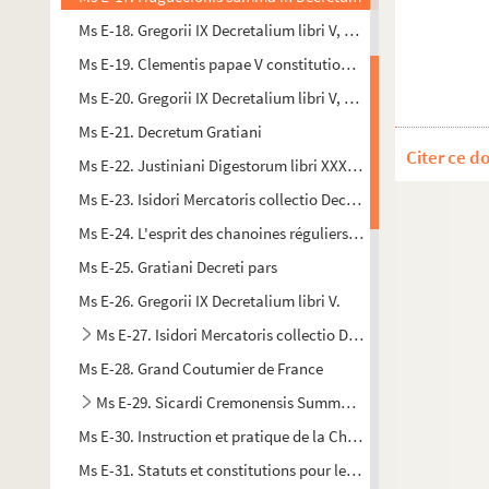
Ms E-18. Gregorii IX Decretalium libri V, cum glossis
Ms E-19. Clementis papae V constitutiones, cum glossa Joan
Ms E-20. Gregorii IX Decretalium libri V, cum glossis
Ms E-21. Decretum Gratiani
Citer ce d
Ms E-22. Justiniani Digestorum libri XXXIX-L. (Digestum nov
Ms E-23. Isidori Mercatoris collectio Decretalium
Ms E-24. L'esprit des chanoines réguliers, retracé sur la règle de
Ms E-25. Gratiani Decreti pars
Ms E-26. Gregorii IX Decretalium libri V.
Ms E-27. Isidori Mercatoris collectio Decretalium
Ms E-28. Grand Coutumier de France
Ms E-29. Sicardi Cremonensis Summa super Decretum Grati
Ms E-30. Instruction et pratique de la Chambre de la Tournelle
Ms E-31. Statuts et constitutions pour les religieuses de l'Hos