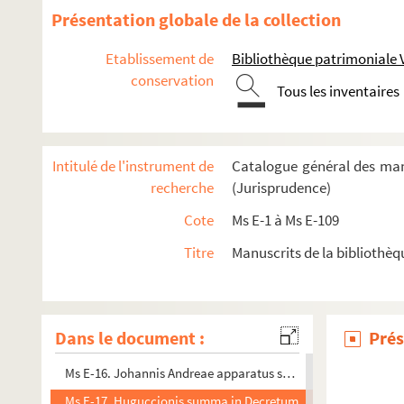
Ms E-3. Gregorii IX Decretalium libri V et Innocentii IV novae 
Présentation globale de la collection
Ms E-4. Guillelmi Durandi Speculum judiciale et Repertor
Etablissement de
Bibliothèque patrimoniale 
Ms E-5. Henrici de Segusia, cardinalis Hostiensis commentariu
conservation
Tous les inventaires
Ms E-6. Johannis Andreae novella super sexto libro Decretal
Ms E-7. Petri Lombardi Sententiarum libri IV
Ms E-8. Speculum judiciale, a magistro Guillermo Durant
Intitulé de l'instrument de
Catalogue général des man
Ms E-9. Johannis Andreae apparatus super sextum librum 
recherche
(Jurisprudence)
Ms E-10. Henrici de Segusia, cardinalis Hostiensis. Summa 
Cote
Ms E-1 à Ms E-109
Ms E-11. Guidonis de Baisio Rosarium Decreti
Titre
Manuscrits de la bibliothèq
Ms E-12. Guidonis de Baisio. Apparatus sexti libri Decretal
Ms E-13. Guidonis de Baisio Rosarium Decreti
Ms E-14. Gregorii IX Decretalium libri V, cum glossis
Dans le document :
Prés
Ms E-15. Justiniani Codicis libri IX priores
Ms E-16. Johannis Andreae apparatus super VI libro Decretal
Ms E-17. Huguccionis summa in Decretum