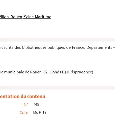
constitutiones
ium
Villon. Rouen, Seine-Maritime
s in libros III-V Decretalium
ium
i compositum
uscrits des bibliothèques publiques de France. Départements —
Decretalium domini Bonifacii papae octavi
de titulis Decretalium
ue municipale de Rouen. 02 - Fonds E (Jurisprudence)
ium, etc.
entation du contenu
N°
749
ium
Cote
Ms E-17