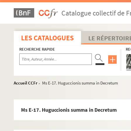
Catalogue collectif de F
LES CATALOGUES
LE RÉPERTOIR
RECHERCHE RAPIDE
RE
Accueil CCFr
Ms E-17. Huguccionis summa in Decretum
>
Ms E-1 a.
Decretum Gratiani
Ms E-17. Huguccionis summa in Decretum
Ms E-1. Justinien, Infortiat (Digeste, livres XXIV, 3 — XXXVII
Ms E-2. Summa magistri Gaufridi de Trano, sedis apostolice ca