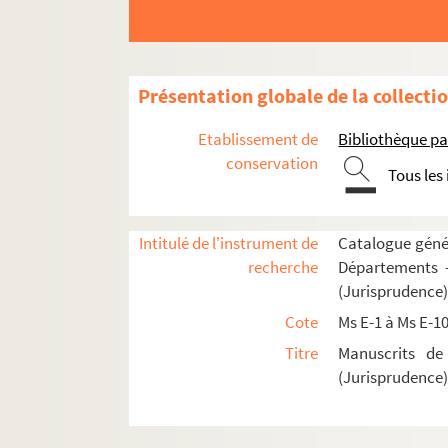
Présentation globale de la collecti
Etablissement de
Bibliothèque pa
conservation
Tous les
Intitulé de l'instrument de
Catalogue génér
recherche
Départements —
(Jurisprudence
Cote
Ms E-1 à Ms E-1
Titre
Manuscrits de
(Jurisprudence
Ms E-1 a.
Decretum Gratiani
Ms E-1. Justinien, Infortiat (Digeste, livres XX