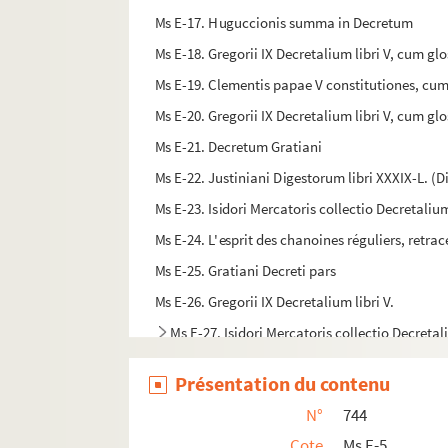
Ms E-17. Huguccionis summa in Decretum
Ms E-18. Gregorii IX Decretalium libri V, cum glo
Ms E-19. Clementis papae V constitutiones, cu
Ms E-20. Gregorii IX Decretalium libri V, cum glo
Ms E-21. Decretum Gratiani
Ms E-22. Justiniani Digestorum libri XXXIX-L. 
Ms E-23. Isidori Mercatoris collectio Decretaliu
Ms E-24. L'esprit des chanoines réguliers, retracé 
Ms E-25. Gratiani Decreti pars
Ms E-26. Gregorii IX Decretalium libri V.
Ms E-27. Isidori Mercatoris collectio Decreta
Ms E-28. Grand Coutumier de France
Présentation du contenu
Ms E-29. Sicardi Cremonensis Summa super D
N°
744
Ms E-30. Instruction et pratique de la Chambre d
Cote
Ms E-5