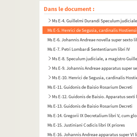
Ms E-2. Summa magistri Gaufridi de Trano, sedis
Dans le document :
Ms E-3. Gregorii IX Decretalium libri V et Innoce
Ms E-4. Guillelmi Durandi Speculum judicial
Ms E-5. Henrici de Segusia, cardinalis Hostiens
Ms E-6. Johannis Andreae novella super sexto l
Ms E-7. Petri Lombardi Sententiarum libri IV
Ms E-8. Speculum judiciale, a magistro Gui
Ms E-9. Johannis Andreae apparatus super s
Ms E-10. Henrici de Segusia, cardinalis Host
Ms E-11. Guidonis de Baisio Rosarium Decreti
Ms E-12. Guidonis de Baisio. Apparatus sexti l
Ms E-13. Guidonis de Baisio Rosarium Decreti
Ms E-14. Gregorii IX Decretalium libri V, cum glo
Ms E-15. Justiniani Codicis libri IX priores
Ms E-16. Johannis Andreae apparatus super VI l