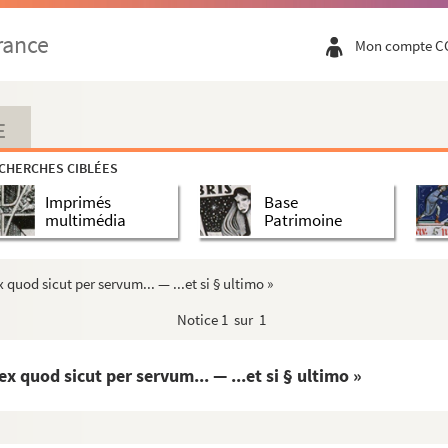
 de remediis octo capitalium vitiorum libri VI...
rance
Mon compte C
l'église Saint-Patrice de Rouen
E
uillelmi de Monte-Lauduno, etc.
CHERCHES CIBLÉES
do Monte, 1529
Imprimés
Base
multimédia
Patrimoine
 etc.
x quod sicut per servum... — ...et si § ultimo »
Notice
1 sur 1
lex quod sicut per servum... — ...et si § ultimo »
onciles, jusqu'au concile d'Elvire