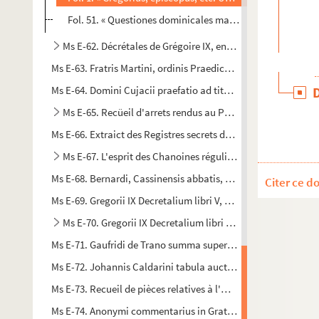
Fol. 51. « Questiones dominicales magistri Bartholomei B
Ms E-62. Décrétales de Grégoire IX, en français
Ms E-63. Fratris Martini, ordinis Praedicatorum, tabula Decr
Ms E-64. Domini Cujacii praefatio ad titulum de acquirenda e
Ms E-65. Recüeil d'arrets rendus au Parlement de Normandi
Ms E-66. Extraict des Registres secrets de la chambre de l'Edi
Ms E-67. L'esprit des Chanoines réguliers, par D. Jean Moul
Ms E-68. Bernardi, Cassinensis abbatis, expositio in regulam 
Citer ce d
Ms E-69. Gregorii IX Decretalium libri V, cum glosa Bernardi 
Ms E-70. Gregorii IX Decretalium libri V, cum glosa Bernar
Ms E-71. Gaufridi de Trano summa super titulis Decretalium
Ms E-72. Johannis Caldarini tabula auctoritatum et sententi
Ms E-73. Recueil de pièces relatives à l'
Ordonnance du Roi sur 
Ms E-74. Anonymi commentarius in Gratiani Decretum