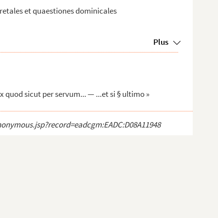
retales et quaestiones dominicales
Plus
x quod sicut per servum... — ...et si § ultimo »
ct_anonymous.jsp?record=eadcgm:EADC:D08A11948