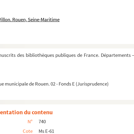
Villon. Rouen, Seine-Maritime
X
ernardi Parmensis
atu Johannis monachi
uscrits des bibliothèques publiques de France. Départements —
ue municipale de Rouen. 02 - Fonds E (Jurisprudence)
atentes, et arrêts du conseil généraux registr...
Parmensis
ujet de la juridiction criminelle sur les Ecc...
entation du contenu
 usages particuliers, par M. Le Merre
N°
740
s et quaestiones dominicales
Cote
Ms E-61
icut per servum... — ...et si § ultimo »