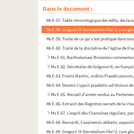
Ms E-55. Innocentii IV apparatus in Decretalium 
Dans le document :
Ms E-56. Registre du Parlement de Normandie
Ms E-57. Table chronologique des édits, déclarati
Ms E-58. Gregorii IX Decretalium libri V, cum g
Ms E-59. Traité de ce qui s'est pratiqué dans tous
Ms E-60. Traité de la discipline de l'église de Fr
Ms E-61. Bartholomaei Brixiensis commentari
Ms E-62. Décrétales de Grégoire IX, en françai
Ms E-63. Fratris Martini, ordinis Praedicatorum
Ms E-64. Domini Cujacii praefatio ad titulum de
Ms E-65. Recüeil d'arrets rendus au Parlemen
Ms E-66. Extraict des Registres secrets de la ch
Ms E-67. L'esprit des Chanoines réguliers, pa
Ms E-68. Bernardi, Cassinensis abbatis, exposit
Ms E-69. Gregorii IX Decretalium libri V, cum g