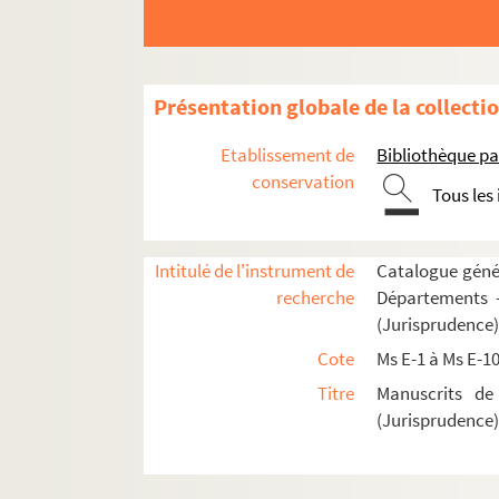
Ms E-41. Consuetudines Cartusiensium
Ms E-42. Gregorii IX Decretalium libri V, Grat
Ms E-43. Regula fratrum ordinis B. M. de Mon
Présentation globale de la collecti
Ms E-44. Sermones de diversis, etc.
Etablissement de
Bibliothèque pa
Ms E-45. Gregorii IX Decretalium libri V.
conservation
Tous les
Ms E-46. Remarques sur les canons apostolique
Ms E-47. Bernardi Parmensis. Casus super De
Ms E-48. Statuts de l'ordre de Saint-Michel
Intitulé de l'instrument de
Catalogue génér
recherche
Départements —
Ms E-49. Collectio canonum et excerptorum 
(Jurisprudence
Ms E-50. Johannis Andreae novella in Decreta
Cote
Ms E-1 à Ms E-1
Ms E-51. Gregorii IX Decretalium libri V, etc
Titre
Manuscrits de
Ms E-52. Justiniani Institutionum libri IV, cum g
(Jurisprudence
Ms E-53. Bonifacii VIII Sextus liber Decretali
Ms E-54. Decretalium collectiones antiquae I 