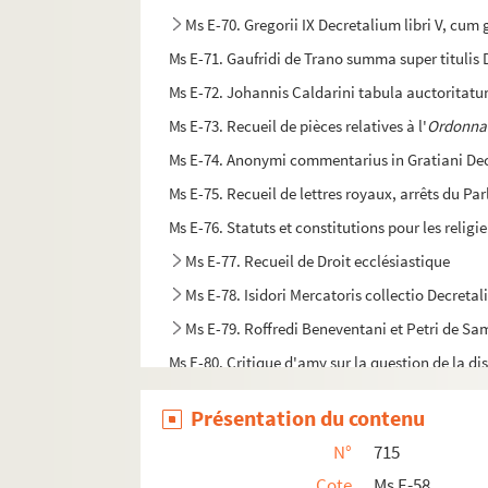
Ms E-70. Gregorii IX Decretalium libri V, cum
Ms E-71. Gaufridi de Trano summa super titulis
Ms E-72. Johannis Caldarini tabula auctoritatu
Ms E-73. Recueil de pièces relatives à l'
Ordonnan
Ms E-74. Anonymi commentarius in Gratiani D
Ms E-75. Recueil de lettres royaux, arrêts du Par
Ms E-76. Statuts et constitutions pour les reli
Ms E-77. Recueil de Droit ecclésiastique
Ms E-78. Isidori Mercatoris collectio Decreta
Ms E-79. Roffredi Beneventani et Petri de S
Ms E-80. Critique d'amy sur la question de la dis
Ms E-81. Regula sancti Benedicti
Présentation du contenu
Ms E-82. Remarques sur les canons apostoliques 
N°
715
Ms E-83. Recueil de Droit
Cote
Ms E-58