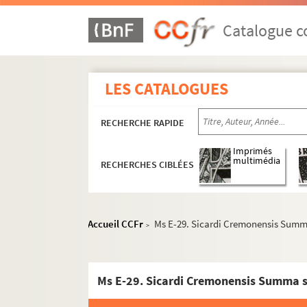
Catalogue co
Ms E-1 a.
Decretum Gratiani
LES CATALOGUES
Ms E-1. Justinien, Infortiat (Digeste, livres XX
Ms E-2. Summa magistri Gaufridi de Trano, sedis
RECHERCHE RAPIDE
Ms E-3. Gregorii IX Decretalium libri V et Innoce
Ms E-4. Guillelmi Durandi Speculum judicial
Imprimés
multimédia
RECHERCHES CIBLÉES
Ms E-5. Henrici de Segusia, cardinalis Hostiens
Ms E-6. Johannis Andreae novella super sexto l
Ms E-7. Petri Lombardi Sententiarum libri IV
Accueil CCFr
Ms E-29. Sicardi Cremonensis Summa
>
Ms E-8. Speculum judiciale, a magistro Gui
Ms E-9. Johannis Andreae apparatus super s
Ms E-10. Henrici de Segusia, cardinalis Host
Ms E-29. Sicardi Cremonensis Summa s
Ms E-11. Guidonis de Baisio Rosarium Decreti