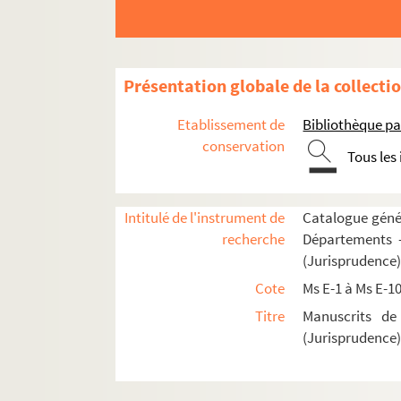
Ms E-12. Guidonis de Baisio. Apparatus sexti l
Ms E-13. Guidonis de Baisio Rosarium Decreti
Ms E-14. Gregorii IX Decretalium libri V, cum glo
Présentation globale de la collecti
Ms E-15. Justiniani Codicis libri IX priores
Etablissement de
Bibliothèque pa
Ms E-16. Johannis Andreae apparatus super VI l
conservation
Tous les
Ms E-17. Huguccionis summa in Decretum
Ms E-18. Gregorii IX Decretalium libri V, cum glo
Ms E-19. Clementis papae V constitutiones, cu
Intitulé de l'instrument de
Catalogue génér
recherche
Départements —
Ms E-20. Gregorii IX Decretalium libri V, cum glo
(Jurisprudence
Ms E-21. Decretum Gratiani
Cote
Ms E-1 à Ms E-1
Ms E-22. Justiniani Digestorum libri XXXIX-L. 
Titre
Manuscrits de
Ms E-23. Isidori Mercatoris collectio Decretaliu
(Jurisprudence
Ms E-24. L'esprit des chanoines réguliers, retracé 
Ms E-25. Gratiani Decreti pars