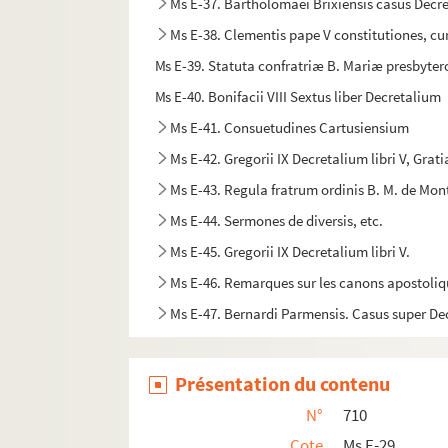
Ms E-37. Bartholomaei Brixiensis casus Decr
Ms E-38. Clementis pape V constitutiones, c
Ms E-39. Statuta confratriæ B. Mariæ presbyte
Ms E-40. Bonifacii VIII Sextus liber Decretalium
Ms E-41. Consuetudines Cartusiensium
Ms E-42. Gregorii IX Decretalium libri V, Grat
Ms E-43. Regula fratrum ordinis B. M. de Mon
Ms E-44. Sermones de diversis, etc.
Ms E-45. Gregorii IX Decretalium libri V.
Ms E-46. Remarques sur les canons apostolique
Ms E-47. Bernardi Parmensis. Casus super De
Ms E-48. Statuts de l'ordre de Saint-Michel
Ms E-49. Collectio canonum et excerptorum 
Présentation du contenu
Ms E-50. Johannis Andreae novella in Decreta
N°
710
Ms E-51. Gregorii IX Decretalium libri V, etc
Cote
Ms E-29