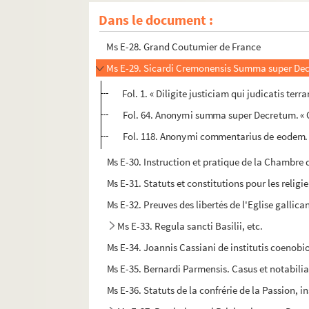
Ms E-26. Gregorii IX Decretalium libri V.
Dans le document :
Ms E-27. Isidori Mercatoris collectio Decreta
Ms E-28. Grand Coutumier de France
Ms E-29. Sicardi Cremonensis Summa super Decr
Fol. 1. « Diligite justiciam qui judicatis terr
Fol. 64. Anonymi summa super Decretum. « Ope
Fol. 118. Anonymi commentarius de eodem. « Q
Ms E-30. Instruction et pratique de la Chambre d
Ms E-31. Statuts et constitutions pour les religi
Ms E-32. Preuves des libertés de l'Eglise gallicane
Ms E-33. Regula sancti Basilii, etc.
Ms E-34. Joannis Cassiani de institutis coenobior
Ms E-35. Bernardi Parmensis. Casus et notabili
Ms E-36. Statuts de la confrérie de la Passion, i